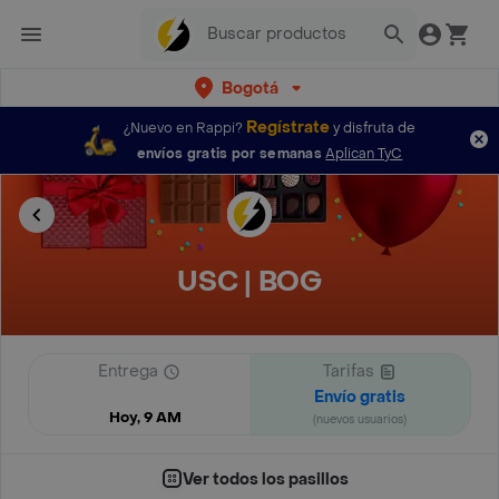
Bogotá
Regístrate
¿Nuevo en Rappi?
y disfruta de
envíos gratis por semanas
Aplican TyC
USC | BOG
Entrega
Tarifas
Envío gratis
Hoy, 9 AM
(nuevos usuarios)
Ver todos los pasillos