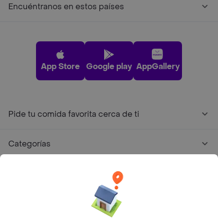
Encuéntranos en estos países
App Store
Google play
AppGallery
Pide tu comida favorita cerca de ti
Categorías
Únete a Rappi
Sobre Rappi