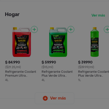
Hogar
Ver más
$ 84.990
$ 59.990
$ 39.990
($21.25/ml)
($15/ml)
($39.99/ml)
Refrigerante Coolant
Refrigerante Coolant
Refrigerante Coolan
Premium Ultra
Plus Verde Ultra
Plus Verde Ultra
Spotcleaner
Spotcleaner
Spotcleaner
4L
4L
1L
Ver más