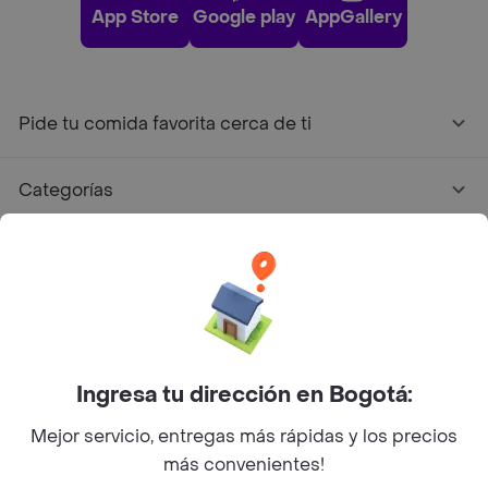
App Store
Google play
AppGallery
Pide tu comida favorita cerca de ti
Categorías
Únete a Rappi
Sobre Rappi
Facebook
Twitter
Instagram
Ingresa tu dirección en Bogotá:
Mejor servicio, entregas más rápidas y los precios
©
2026
Rappi Inc. All rights reserved.
más convenientes!