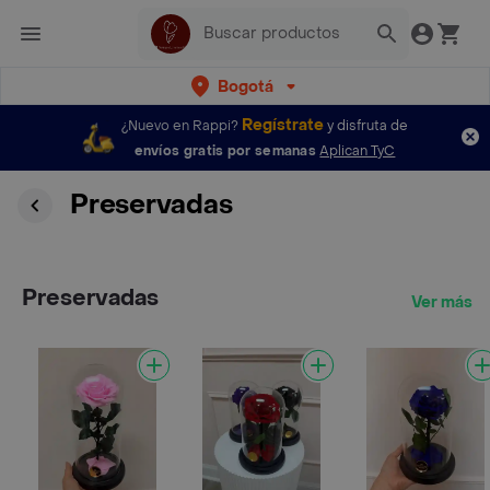
Bogotá
Regístrate
¿Nuevo en Rappi?
y disfruta de
envíos gratis por semanas
Aplican TyC
Preservadas
Preservadas
Ver más