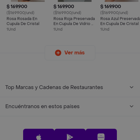
$ 169.900
$ 169.900
$ 169.900
($169900/und)
($169900/und)
($169900/und)
Rosa Rosada En
Rosa Roja Preservada
Rosa Azul Preservad
Cupula De Cristal
En Cupula De Vidrio Y
En Cupula De Cristal
Moño
1Und
1Und
1Und
Ver más
Top Marcas y Cadenas de Restaurantes
Encuéntranos en estos países