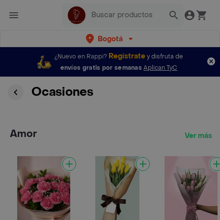
Bogotá
Regístrate
¿Nuevo en Rappi?
y disfruta de
envíos gratis por semanas
Aplican TyC
Ocasiones
Amor
Ver más