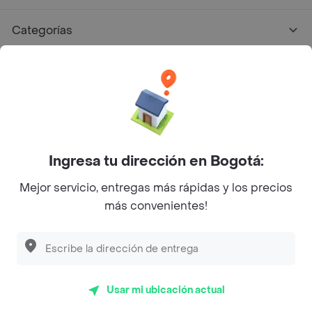
Categorías
Únete a Rappi
Sobre Rappi
Facebook
Twitter
Instagram
Ingresa tu dirección en Bogotá:
Mejor servicio, entregas más rápidas y los precios
©
2026
Rappi Inc. All rights reserved.
más convenientes!
Rappi S.A.S. --- NIT 900.843.898-9 --- Calle 63 # 16A-02
Bogotá D.C. --- notificacionesrappi@rappi.com
Usar mi ubicación actual