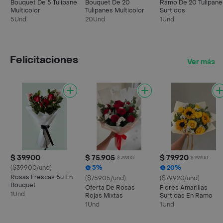
Bouquet De 5 Tulipane
Bouquet De 20
Ramo De 20 Tulipane
Multicolor
Tulipanes Multicolor
Surtidos
5Und
20Und
1Und
Felicitaciones
Ver más
$ 39.900
$ 75.905
$ 79.920
$ 79.900
$ 99.900
($39900/und)
5%
20%
Rosas Frescas 5u En
($75905/und)
($79920/und)
Bouquet
Oferta De Rosas
Flores Amarillas
1Und
Rojas Mixtas
Surtidas En Ramo
1Und
1Und