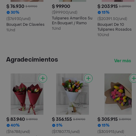
$ 76.930
$ 99.900
$ 203.915
$ 109.900
$ 239.900
30%
($99900/und)
15%
Tulipanes Amarillos 5u
($76930/und)
($20391.50/und)
En Bouquet / Ramo
Bouquet De Claveles
Bouquet De 10
1Und
Tulipanes Rosados
1Und
10Und
Agradecimientos
Ver más
$ 83.940
$ 356.155
$ 305.915
$ 139.900
$ 374.900
$ 359.900
40%
5%
15%
($16788/und)
($17807.75/und)
($305915/und)