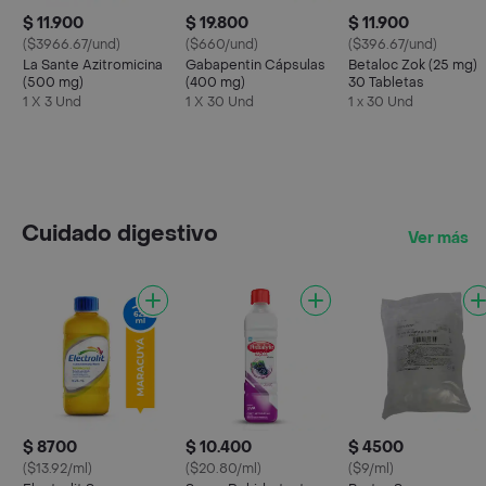
$ 11.900
$ 19.800
$ 11.900
($3966.67/und)
($660/und)
($396.67/und)
La Sante Azitromicina
Gabapentin Cápsulas
Betaloc Zok (25 mg)
(500 mg)
(400 mg)
30 Tabletas
1 X 3 Und
1 X 30 Und
1 x 30 Und
Cuidado digestivo
Ver más
$ 8700
$ 10.400
$ 4500
($13.92/ml)
($20.80/ml)
($9/ml)