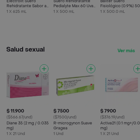
Electrolit Suero
Suero Rehidratante
Baxter Suero
Rehidratante Sabor a
Pedialyte Max 60 Uva
Fisiológico (0.9%) 5
Maracuyá
Frasco 500 mL
mL
1 X 625 mL
1 X 500 mL
1 X 500.0 mL
Salud sexual
Ver más
$ 11.900
$ 7500
$ 7900
($566.67/und)
($7500/und)
($376.19/und)
Diane 35 (2 mg / 0.035
R-microgynon Suave
Activa21 (0.1 mg+/0.
mg)
Gragea
mg)
1 X 21 Und
1 Und
1 X 21 Und