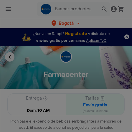
Bogotá
Regístrate
¿Nuevo en Rappi?
y disfruta de
envíos gratis por semanas
Aplican TyC
Farmacenter
Entrega
Tarifas
Envío gratis
Dom, 10 AM
(nuevos usuarios)
Prohíbase el expendio de bebidas embriagantes a menores de
edad. El exceso de alcohol es perjudicial para la salud