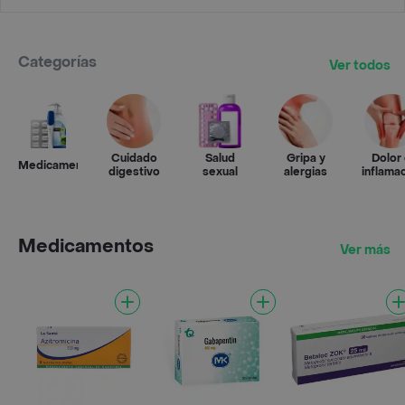
Categorías
Ver todos
Cuidado
Salud
Gripa y
Dolor
Medicamentos
digestivo
sexual
alergias
inflama
Medicamentos
Ver más