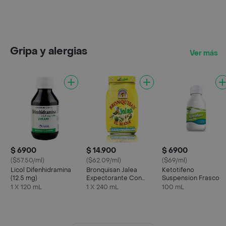
Gripa y alergias
Ver más
$ 6900
$ 14.900
$ 6900
($57.50/ml)
($62.09/ml)
($69/ml)
Licol Difenhidramina
Bronquisan Jalea
Ketotifeno
(12.5 mg)
Expectorante Con
Suspension Frasco
Totumo
1 X 120 mL
1 X 240 mL
100 mL