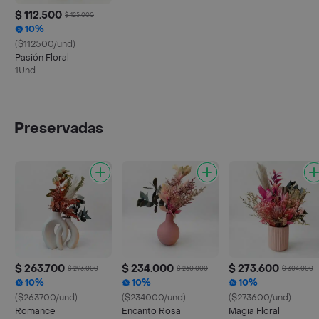
$ 112.500
$ 125.000
10%
($112500/und)
Pasión Floral
1Und
Preservadas
$ 263.700
$ 234.000
$ 273.600
$ 293.000
$ 260.000
$ 304.000
10%
10%
10%
($263700/und)
($234000/und)
($273600/und)
Romance
Encanto Rosa
Magia Floral