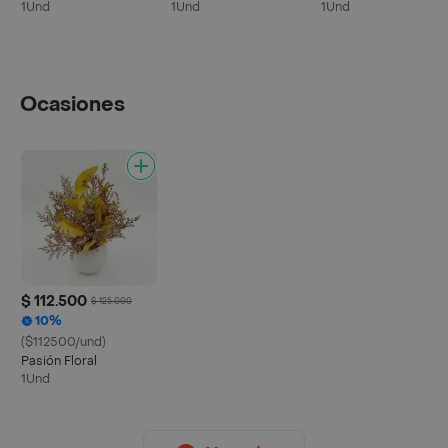
1Und
1Und
1Und
Ocasiones
$ 112.500
$ 125.000
10%
($112500/und)
Pasión Floral
1Und