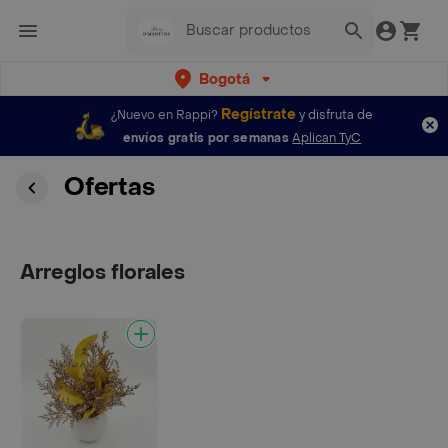
Bogotá
Regístrate
¿Nuevo en Rappi?
y disfruta de
envíos gratis por semanas
Aplican TyC
Ofertas
Arreglos florales