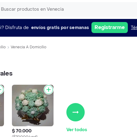
Registrarme
i?
Disfruta de
envíos gratis por semanas
Té
ilio
Venecia A Domicilio
rales
Ver todos
$ 70.000