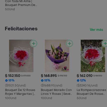
Con Toda Mi Alma |
Bouquet Premium De
Rosas Y Lirios
50Und
Felicitaciones
Ver más
$ 152.150
$ 168.895
$ 162.010
$ 179.000
$ 198.700
$ 184.100
15%
15%
12%
($1521.50/und)
($1688.95/und)
($3240.16/und)
Bouquet De 12 Rosas
Bouquet Morado Con
La Rompecorazones 
Rojas Y Margaritas |
Lirios Y Rosas | Severa
Bouquet De Rosas
No Llegues Con Las
Elegancia
Rojas O Rosadas
100Und
100Und
50Und
Manos Vacías
Premium