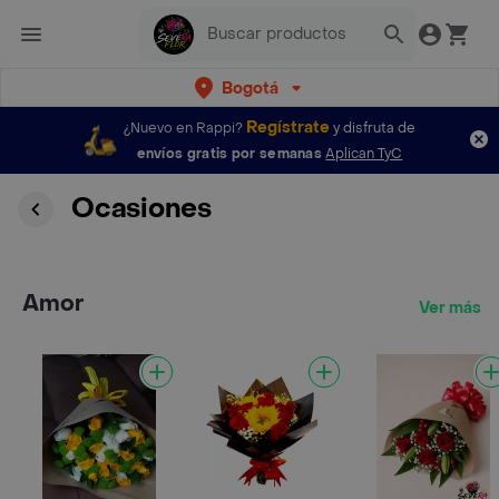
Bogotá
Regístrate
¿Nuevo en Rappi?
y disfruta de
envíos gratis por semanas
Aplican TyC
Ocasiones
Amor
Ver más