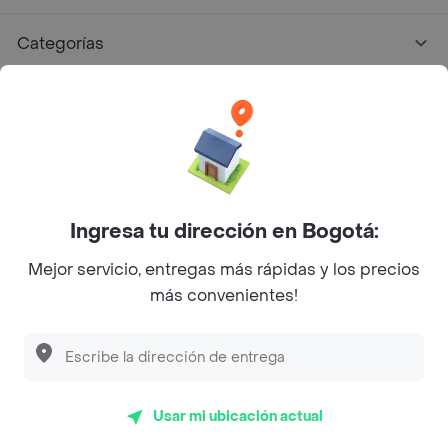
Categorías
Únete a Rappi
Sobre Rappi
Facebook
Twitter
Instagram
Ingresa tu dirección en Bogotá:
Mejor servicio, entregas más rápidas y los precios
©
2026
Rappi Inc. All rights reserved.
más convenientes!
Rappi S.A.S. --- NIT 900.843.898-9 --- Calle 63 # 16A-02
Bogotá D.C. --- notificacionesrappi@rappi.com
Usar mi ubicación actual