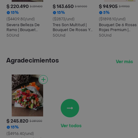
$ 220.490
$ 143.650
$ 94.905
$ 259.400
$ 169.000
$ 99.900
15%
15%
5%
($4409.80/und)
($2873/und)
($1898.10/und)
Severa Belleza De
Tres Son Multitud |
Bouquet De 6 Rosas
Ramo | Bouquet
Bouquet De Rosas Y
Rojas Premium |
Elegante De Rosas Y
Girasoles. Flores
Severa Tentación
50Und
50Und
50Und
Flores
Premium
Agradecimientos
Ver más
$ 245.820
$ 289.200
Ver todos
15%
($4916.40/und)