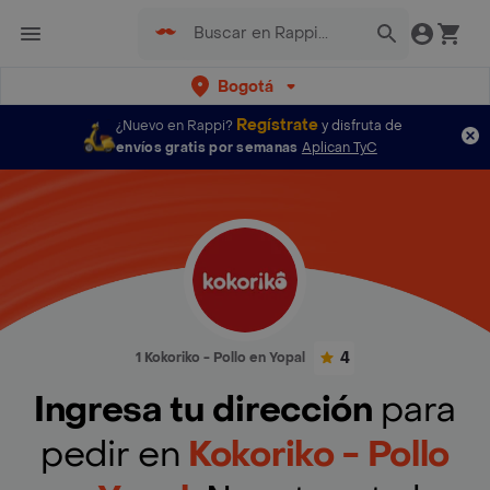
Bogotá
Regístrate
¿Nuevo en Rappi?
y disfruta de
envíos gratis por semanas
Aplican TyC
4
1 Kokoriko - Pollo en Yopal
Ingresa tu dirección
para
pedir en
Kokoriko - Pollo