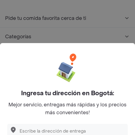
Pide tu comida favorita cerca de ti
Categorías
Únete a Rappi
Sobre Rappi
Facebook
Twitter
Instagram
Ingresa tu dirección en Bogotá:
Mejor servicio, entregas más rápidas y los precios
©
2026
Rappi Inc. All rights reserved.
más convenientes!
Descubre las
PROMOCIONES
que tenemos
para ti