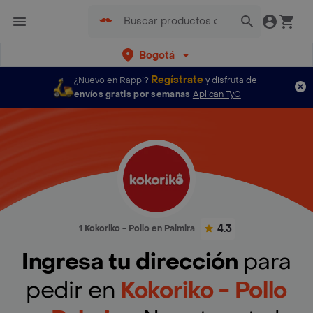
Bogotá
Regístrate
¿Nuevo en Rappi?
y disfruta de
envíos gratis por semanas
Aplican TyC
4.3
1 Kokoriko - Pollo en Palmira
Ingresa tu dirección
para
pedir en
Kokoriko - Pollo