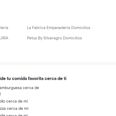
leria
La Fabrica Empanaderia Domicilios
s
UIRA
Petus By Silveragro Domicilios
ide tu comida favorita cerca de ti
amburguesa cerca de
i
ollo cerca de mi
izza cerca de mi
afé cerca de mi