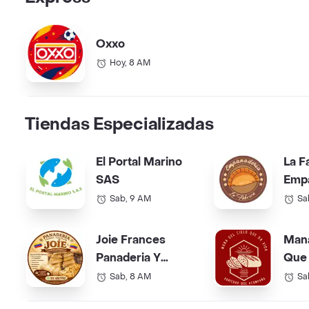
Oxxo
Hoy, 8 AM
Tiendas Especializadas
El Portal Marino
La F
SAS
Emp
Sab, 9 AM
Sa
Joie Frances
Mana
Panaderia Y
Que 
Pasteleria
Sab, 8 AM
Sa
Colombovenezolana