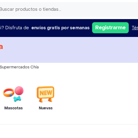
Registrarme
i?
Disfruta de
envíos gratis por semanas
Té
a
Supermercados Chía
Mascotas
Nuevas