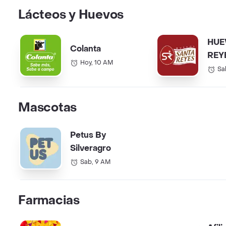
Lácteos y Huevos
HUE
Colanta
REY
Hoy, 10 AM
ZIP
Sa
Mascotas
Petus By
Silveragro
Sab, 9 AM
Farmacias