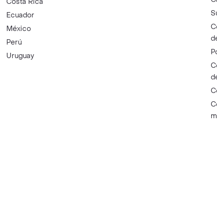
Costa Rica
S
Ecuador
C
México
d
Perú
P
Uruguay
C
d
C
C
m