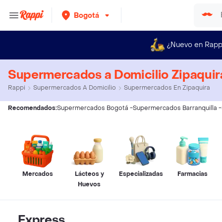
Bogotá
¿Nuevo en Rapp
Supermercados a Domicilio Zipaquir
Rappi
Supermercados A Domicilio
Supermercados En Zipaquira
Recomendados:
Supermercados Bogotá
-
Supermercados Barranquilla
-
Mercados
Lácteos y
Especializadas
Farmacias
Huevos
Express