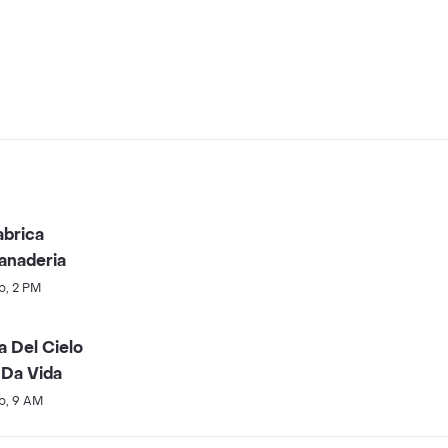
abrica
anaderia
b, 2 PM
 Del Cielo
Da Vida
b, 9 AM