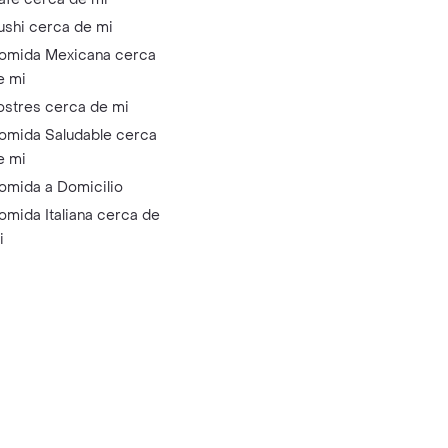
ushi cerca de mi
omida Mexicana cerca
e mi
ostres cerca de mi
omida Saludable cerca
e mi
omida a Domicilio
omida Italiana cerca de
i