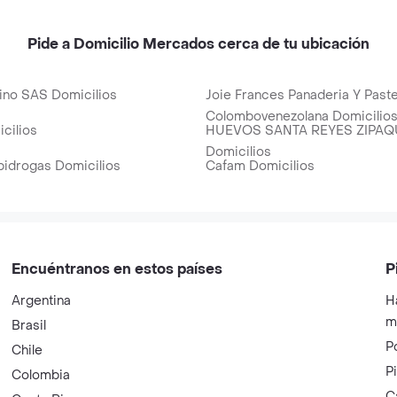
Pide a Domicilio Mercados cerca de tu ubicación
rino SAS Domicilios
Joie Frances Panaderia Y Paste
Colombovenezolana Domicilio
cilios
HUEVOS SANTA REYES ZIPAQ
Domicilios
pidrogas Domicilios
Cafam Domicilios
Encuéntranos en estos países
P
Argentina
H
m
Brasil
P
Chile
P
Colombia
C