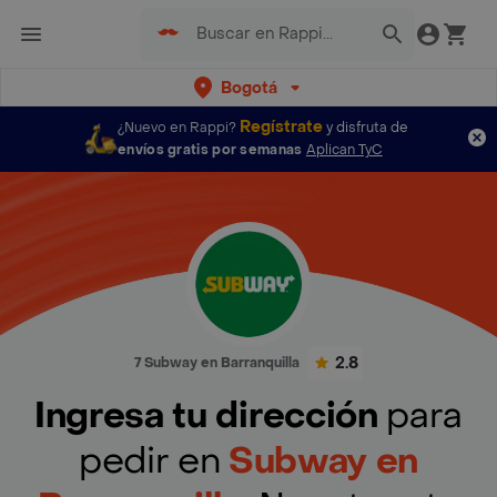
Bogotá
Regístrate
¿Nuevo en Rappi?
y disfruta de
envíos gratis por semanas
Aplican TyC
2.8
7 Subway en Barranquilla
Ingresa tu dirección
para
pedir en
Subway en