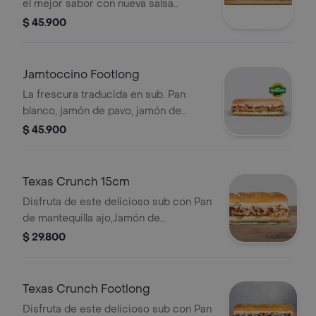
el mejor sabor con nueva salsa
marinara y vegetales.
$ 45.900
Jamtoccino Footlong
La frescura traducida en sub. Pan
blanco, jamón de pavo, jamón de
cerdo, tocineta, queso americano,
$ 45.900
mayonesa, mostaza dulce, cebolla
morada, tomate y lechuga. Sub de 30
cm.
Texas Crunch 15cm
Disfruta de este delicioso sub con Pan
de mantequilla ajo,Jamón de
Cerdo,Pernil de cerdo,Maíz,Mozzarella
$ 29.800
rallado ,Cebollita Crispy ,Salsa
BBQ,Chipotle,Lechuga,Tomates,Cebolla
Texas Crunch Footlong
Disfruta de este delicioso sub con Pan