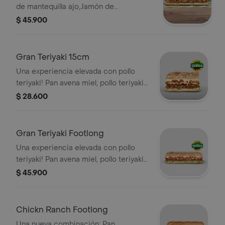
de mantequilla ajo,Jamón de
Cerdo,Pernil de cerdo,Maíz,Mozzarella
$ 45.900
rallado ,Cebollita Crispy ,Salsa
BBQ,Chipotle,Lechuga,Tomates,Cebolla
Gran Teriyaki 15cm
Una experiencia elevada con pollo
teriyaki! Pan avena miel, pollo teriyaki,
pepperoni, queso americano, queso
$ 28.600
mozarella, lechuga, tomate, salsa
cebolla dulce, salsa BBQ, cebollas
crujientes. Sub de 15 cm.
Gran Teriyaki Footlong
Una experiencia elevada con pollo
teriyaki! Pan avena miel, pollo teriyaki,
pepperoni, queso americano, queso
$ 45.900
mozarella, lechuga, tomate, salsa
cebolla dulce, salsa BBQ, cebollas
crujientes. Sub de 30 cm.
Chickn Ranch Footlong
Una nueva combinación: Pan