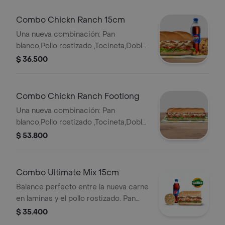
cebolla dulce, salsa BBQ, cebollas
crujientes Llévalo combo con bebida
Combo Chickn Ranch 15cm
más acompañamiento. Sub de 30 cm.
Una nueva combinación: Pan
blanco,Pollo rostizado ,Tocineta,Doble
Queso americano ,Salsa ranch
$ 36.500
,Cebolla ,Tomate ,Lechuga. Llévalo
combo con bebida más
acompañamiento.
Combo Chickn Ranch Footlong
Una nueva combinación: Pan
blanco,Pollo rostizado ,Tocineta,Doble
Queso americano ,Salsa ranch
$ 53.800
,Cebolla ,Tomate ,Lechuga. Llévalo
combo con bebida más
acompañamiento.
Combo Ultimate Mix 15cm
Balance perfecto entre la nueva carne
en laminas y el pollo rostizado. Pan
orégano parmesano, Carne en
$ 35.400
laminas, pollo rostizado, queso