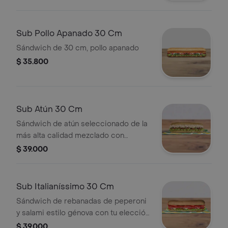
Sub Pollo Apanado 30 Cm
Sándwich de 30 cm, pollo apanado
$ 35.800
Sub Atún 30 Cm
Sándwich de atún seleccionado de la
más alta calidad mezclado con
mayonesa y tu elección de quesos,
$ 39.000
salsas y vegetales frescos.
Sub Italianíssimo 30 Cm
Sándwich de rebanadas de peperoni
y salami estilo génova con tu elección
de quesos, salsas y vegetales
$ 39.000