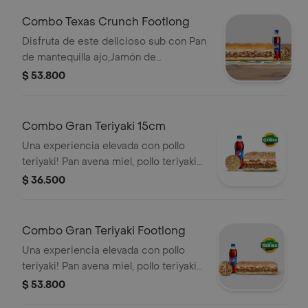
acompañamiento.
Combo Texas Crunch Footlong
Disfruta de este delicioso sub con Pan
de mantequilla ajo,Jamón de
Cerdo,Pernil de cerdo,Maíz,Mozzarella
$ 53.800
rallado ,Cebollita Crispy ,Salsa
BBQ,Chipotle,Lechuga,Tomates,Cebolla.
Llévalo combo con bebida más
Combo Gran Teriyaki 15cm
acompañamiento.
Una experiencia elevada con pollo
teriyaki! Pan avena miel, pollo teriyaki,
pepperoni, queso americano, queso
$ 36.500
mozarella, lechuga, tomate, salsa
cebolla dulce, salsa BBQ, cebollas
crujientes Llévalo combo con bebida
Combo Gran Teriyaki Footlong
más acompañamiento. Sub de 15 cm.
Una experiencia elevada con pollo
teriyaki! Pan avena miel, pollo teriyaki,
pepperoni, queso americano, queso
$ 53.800
mozarella, lechuga, tomate, salsa