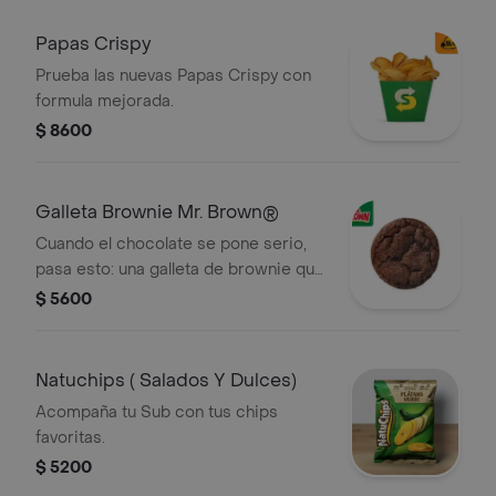
Papas Crispy
Prueba las nuevas Papas Crispy con
formula mejorada.
$ 8600
Galleta Brownie Mr. Brown®
Cuando el chocolate se pone serio,
pasa esto: una galleta de brownie que
se roba el momento y no pide
$ 5600
permiso.
Natuchips ( Salados Y Dulces)
Acompaña tu Sub con tus chips
favoritas.
$ 5200