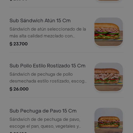
prefieras.
Sub Sándwich Atún 15 Cm
Sándwich de atún seleccionado de la
más alta calidad mezclado con
mayonesa, escoge el pan, queso,
$ 23.700
vegetales y salsas que prefieras.
Sub Pollo Estilo Rostizado 15 Cm
Sándwich de pechuga de pollo
desmechada estilo rostizado, escoge
el pan, queso, vegetales y salsas que
$ 26.000
prefieras.
Sub Pechuga de Pavo 15 Cm
Sándwich de de pechuga de pavo,
escoge el pan, queso, vegetales y