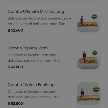
americano,cebolla, tomate, lechuga y
salsa alioli pimentón.
Combo Ultimate Mix Footlong
Balance perfecto entre la nueva carne
en laminas y el pollo rostizado. Pan
orégano parmesano, Carne en
$ 52.600
laminas, pollo rostizado, queso
americano,cebolla, tomate, lechuga y
salsa alioli pimentón.
Combo Tripleta 15cm
Combate el hambre con este
delicioso sub de 3 carnes. Pan
orégano parmesano, Carne de res en
$ 36.500
laminas, pollo rostizado, tocineta,
queso americano, salsa ranch,
pimentones, lechuga.
Combo Tripleta Footlong
Combate el hambre con este
delicioso sub de 3 carnes. Pan
orégano parmesano, Carne de res en
$ 53.800