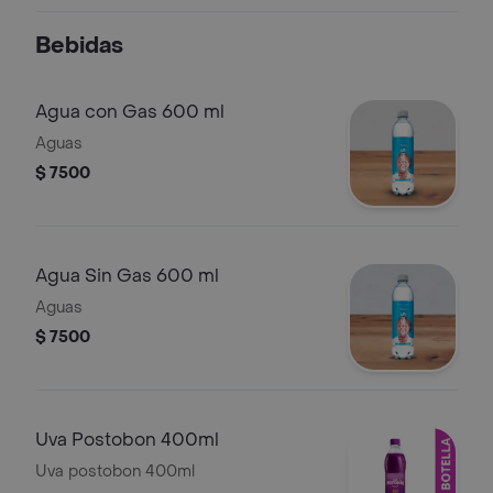
laminas, pollo rostizado, tocineta,
queso americano, salsa ranch,
Bebidas
pimentones, lechuga.
Agua con Gas 600 ml
Aguas
$ 7500
Agua Sin Gas 600 ml
Aguas
$ 7500
Uva Postobon 400ml
Uva postobon 400ml