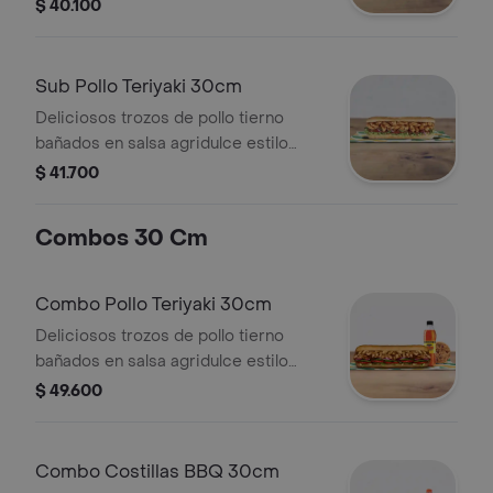
$ 40.100
Sub Pollo Teriyaki 30cm
Deliciosos trozos de pollo tierno
bañados en salsa agridulce estilo
teriyaki. Pídelo con tus vegetales
$ 41.700
favoritos y agrégale las salsas que
más te gustan.
Combos 30 Cm
Combo Pollo Teriyaki 30cm
Deliciosos trozos de pollo tierno
bañados en salsa agridulce estilo
teriyaki. Pídelo con tus vegetales
$ 49.600
favoritos y agrégale las salsas que
más te gustan. Llévalo combo con
bebida más acompañamiento.
Combo Costillas BBQ 30cm