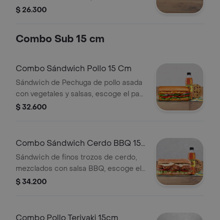
BBQ. Disfrútalo con los vegetales y
$ 26.300
salsas que más te gustan.
Combo Sub 15 cm
Combo Sándwich Pollo 15 Cm
Sándwich de Pechuga de pollo asada
con vegetales y salsas, escoge el pan,
queso, vegetales y salsas que
$ 32.600
prefieras+ Bebida Pet 400 ml+ Papas
o galleta.
Combo Sándwich Cerdo BBQ 15
Cm
Sándwich de finos trozos de cerdo,
mezclados con salsa BBQ, escoge el
pan, queso, vegetales y salsas que
$ 34.200
prefieras + Bebida Pet 400 ml +
Papas o galleta.
Combo Pollo Teriyaki 15cm