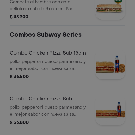
Combate el hambre con este
delicioso sub de 3 carnes. Pan
orégano parmesano, Carne de res en
$ 45.900
laminas, pollo rostizado, tocineta,
queso americano, salsa ranch,
Combos Subway Series
pimentones, lechuga.
Combo Chicken Pizza Sub 15cm
pollo, pepperoni queso parmesano y
el mejor sabor con nueva salsa
marinara y vegetales. Llévalo en
$ 36.500
combo con bebida más
acompañamiento.
Combo Chicken Pizza Sub
Footlong
pollo, pepperoni queso parmesano y
el mejor sabor con nueva salsa
marinara y vegetales. Llévalo en
$ 53.800
combo con bebida más