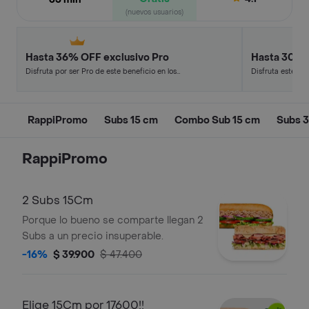
(nuevos usuarios)
Hasta 36% OFF exclusivo Pro
Hasta 30% 
Disfruta por ser Pro de este beneficio en los
Disfruta este de
restaurantes y tiendas más top.
en minutos.
RappiPromo
Subs 15 cm
Combo Sub 15 cm
Subs 
RappiPromo
2 Subs 15Cm
Porque lo bueno se comparte llegan 2
Subs a un precio insuperable.
-16%
$ 39.900
$ 47.400
Elige 15Cm por 17600!!