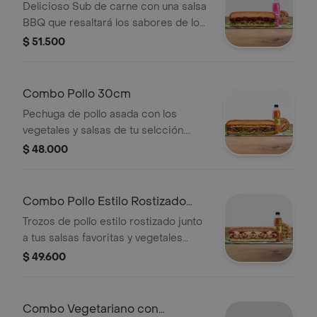
Delicioso Sub de carne con una salsa
BBQ que resaltará los sabores de los
vegetales que elijas. Llévalo combo
$ 51.500
con bebida más acompañamiento.
Combo Pollo 30cm
Pechuga de pollo asada con los
vegetales y salsas de tu selcción.
Llévalo combo con bebida más
$ 48.000
acompañamiento.
Combo Pollo Estilo Rostizado
30cm
Trozos de pollo estilo rostizado junto
a tus salsas favoritas y vegetales
frescos. Llévalo combo con bebida
$ 49.600
más acompañamiento.
Combo Vegetariano con