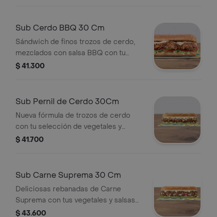
Sub Cerdo BBQ 30 Cm
Sándwich de finos trozos de cerdo,
mezclados con salsa BBQ con tu
elección de quesos, salsas y
$ 41.300
vegetales frescos.
Sub Pernil de Cerdo 30Cm
Nueva fórmula de trozos de cerdo
con tu selección de vegetales y
salsas
$ 41.700
Sub Carne Suprema 30 Cm
Deliciosas rebanadas de Carne
Suprema con tus vegetales y salsas
favoritas.
$ 43.600