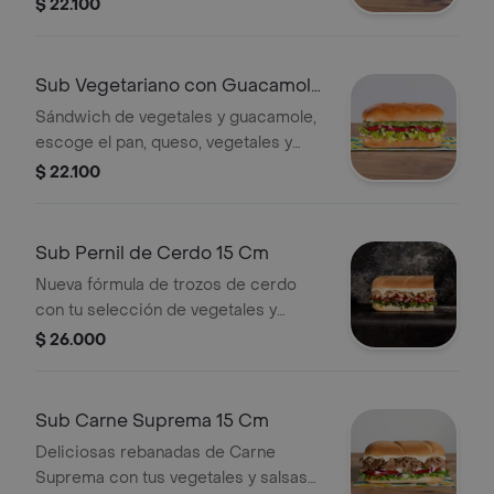
salsas que prefieras.
$ 22.100
Sub Vegetariano con Guacamole
15 Cm
Sándwich de vegetales y guacamole,
escoge el pan, queso, vegetales y
salsas que prefieras.
$ 22.100
Sub Pernil de Cerdo 15 Cm
Nueva fórmula de trozos de cerdo
con tu selección de vegetales y
salsas
$ 26.000
Sub Carne Suprema 15 Cm
Deliciosas rebanadas de Carne
Suprema con tus vegetales y salsas