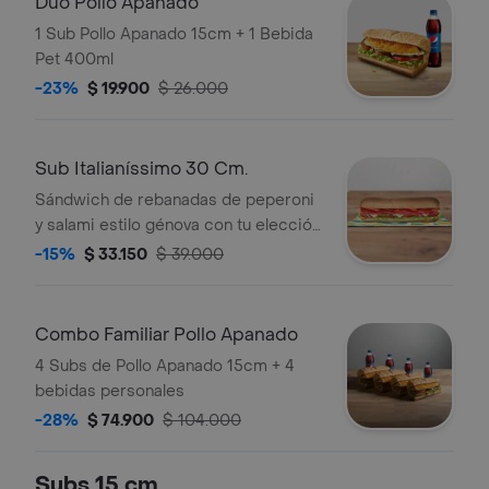
Duo Pollo Apanado
1 Sub Pollo Apanado 15cm + 1 Bebida
Pet 400ml
-23%
$ 19.900
$ 26.000
Sub Italianíssimo 30 Cm.
Sándwich de rebanadas de peperoni
y salami estilo génova con tu elección
de quesos, salsas y vegetales
-15%
$ 33.150
$ 39.000
frescos.
Combo Familiar Pollo Apanado
4 Subs de Pollo Apanado 15cm + 4
bebidas personales
-28%
$ 74.900
$ 104.000
Subs 15 cm