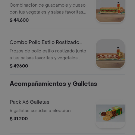
Guacamole 30cm
Combinación de guacamole y queso
con tus vegetales y salsas favoritas.
Llévalo combo con bebida más
$ 44.600
acompañamiento.
Combo Pollo Estilo Rostizado
Footlong
Trozos de pollo estilo rostizado junto
a tus salsas favoritas y vegetales
frescos. Llévalo combo con bebida
$ 49.600
más acompañamiento.
Acompañamientos y Galletas
Pack X6 Galletas
6 galletas surtidas a elección.
$ 31.200