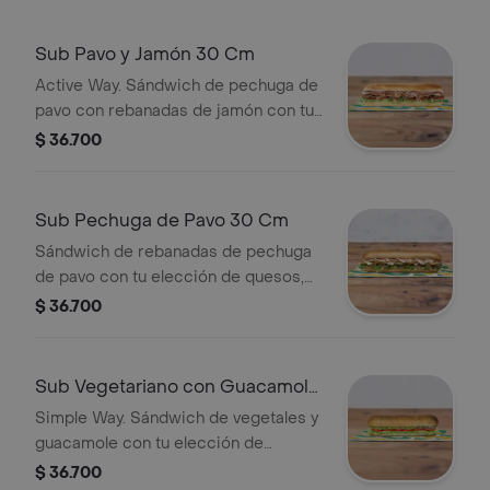
Sub Pavo y Jamón 30 Cm
Active Way. Sándwich de pechuga de
pavo con rebanadas de jamón con tu
elección de quesos, salsas y
$ 36.700
vegetales frescos.
Sub Pechuga de Pavo 30 Cm
Sándwich de rebanadas de pechuga
de pavo con tu elección de quesos,
salsas y vegetales frescos.
$ 36.700
Sub Vegetariano con Guacamole
30 Cm
Simple Way. Sándwich de vegetales y
guacamole con tu elección de
quesos, salsas y vegetales frescos.
$ 36.700