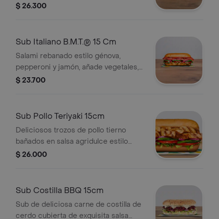
favoritas.
$ 26.300
Sub Italiano B.M.T.® 15 Cm
Salami rebanado estilo génova,
pepperoni y jamón, añade vegetales,
tu queso favorito y salsas.
$ 23.700
Sub Pollo Teriyaki 15cm
Deliciosos trozos de pollo tierno
bañados en salsa agridulce estilo
teriyaki. Pídelo con tus vegetales
$ 26.000
favoritos y agrégale las salsas que
más te gustan.
Sub Costilla BBQ 15cm
Sub de deliciosa carne de costilla de
cerdo cubierta de exquisita salsa