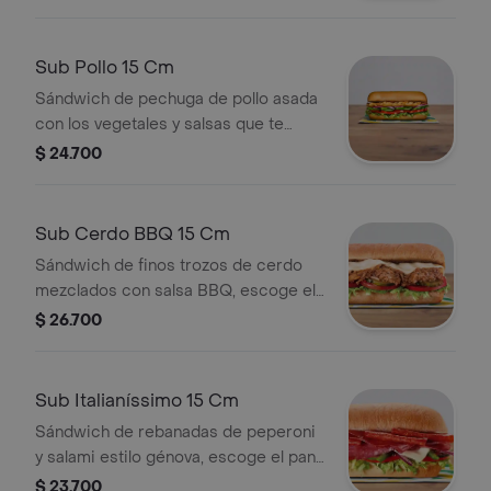
prefieras.
Sub Pollo 15 Cm
Sándwich de pechuga de pollo asada
con los vegetales y salsas que te
encantaran, escoge el pan, queso,
$ 24.700
vegetales y salsas que prefieras.
Sub Cerdo BBQ 15 Cm
Sándwich de finos trozos de cerdo
mezclados con salsa BBQ, escoge el
pan, queso, vegetales y salsas que
$ 26.700
prefieras.
Sub Italianíssimo 15 Cm
Sándwich de rebanadas de peperoni
y salami estilo génova, escoge el pan,
queso, vegetales y salsas que
$ 23.700