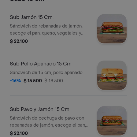
Sub Jamón 15 Cm.
Sándwich de rebanadas de jamón,
escoge el pan, queso, vegetales y
salsas que prefieras.
$ 22.100
Sub Pollo Apanado 15 Cm
Sándwich de 15 cm, pollo apanado
-16%
$ 15.500
$ 18.500
Sub Pavo y Jamón 15 Cm
Sándwich de pechuga de pavo con
rebanadas de jamón, escoge el pan,
queso, vegetales y salsas que
$ 22.100