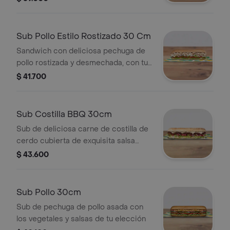
frescos.
Sub Pollo Estilo Rostizado 30 Cm
Sandwich con deliciosa pechuga de
pollo rostizada y desmechada, con tu
elección de quesos, salsas y
$ 41.700
vegetales frescos.
Sub Costilla BBQ 30cm
Sub de deliciosa carne de costilla de
cerdo cubierta de exquisita salsa
BBQ. Disfrútalo con los vegetales y
$ 43.600
salsas que más te gustan.
Sub Pollo 30cm
Sub de pechuga de pollo asada con
los vegetales y salsas de tu elección