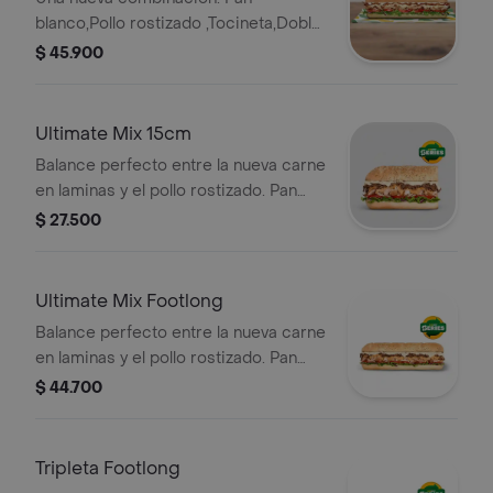
blanco,Pollo rostizado ,Tocineta,Doble
Queso americano ,Salsa ranch
$ 45.900
,Cebolla ,Tomate ,Lechuga
Ultimate Mix 15cm
Balance perfecto entre la nueva carne
en laminas y el pollo rostizado. Pan
orégano parmesano, Carne en
$ 27.500
laminas, pollo rostizado, queso
americano,cebolla, tomate, lechuga y
salsa alioli pimentón.
Ultimate Mix Footlong
Balance perfecto entre la nueva carne
en laminas y el pollo rostizado. Pan
orégano parmesano, Carne deluxe,
$ 44.700
pollo rostizado, queso americano,
salsa alioli pimentón y lechuga. Sub de
30 cm.
Tripleta Footlong