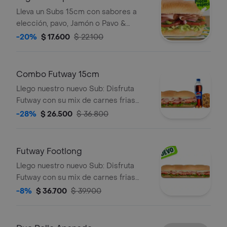
Lleva un Subs 15cm con sabores a
elección, pavo, Jamón o Pavo &
Jamón.
-20%
$ 17.600
$ 22.100
Combo Futway 15cm
Llego nuestro nuevo Sub: Disfruta
Futway con su mix de carnes frias
con tu selección de vegetales y
-28%
$ 26.500
$ 36.800
salsas. Llévalo combo con bebida
más acompañamiento.
Futway Footlong
Llego nuestro nuevo Sub: Disfruta
Futway con su mix de carnes frias
con tu selección de vegetales y
-8%
$ 36.700
$ 39.900
salsas.