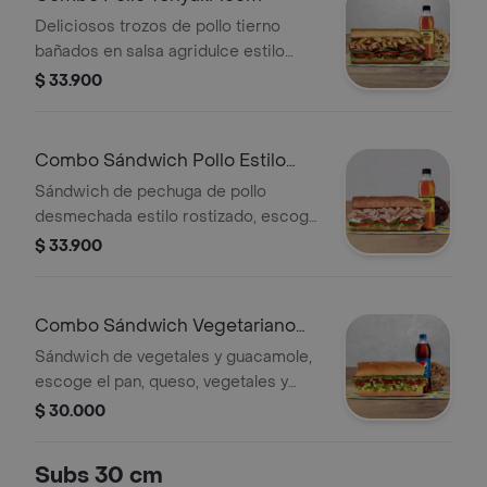
Deliciosos trozos de pollo tierno
bañados en salsa agridulce estilo
teriyaki. Pídelo con tus vegetales
$ 33.900
favoritos y agrégale las salsas que
más te gustan. Llévalo en combo con
bebida más acompañamiento
Combo Sándwich Pollo Estilo
Rostizado 15 Cm
Sándwich de pechuga de pollo
desmechada estilo rostizado, escoge
el pan, queso, vegetales y salsas que
$ 33.900
prefieras + Bebida Pet 400 ml +
Papas o galleta.
Combo Sándwich Vegetariano
con Guacamole 15 Cm
Sándwich de vegetales y guacamole,
escoge el pan, queso, vegetales y
salsas que prefieras + Bebida Pet
$ 30.000
400 ml + Papas o galleta.
Subs 30 cm