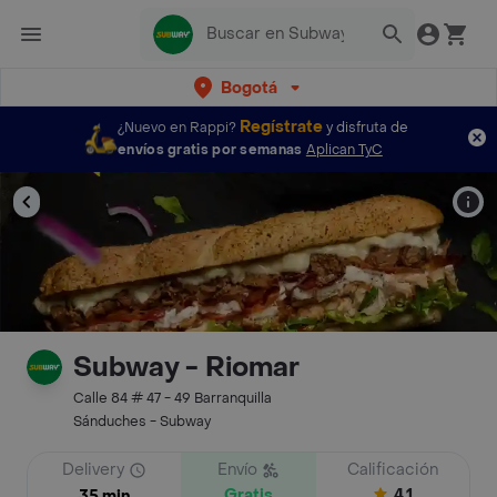
Bogotá
Regístrate
¿Nuevo en Rappi?
y disfruta de
envíos gratis por semanas
Aplican TyC
Subway - Riomar
Calle 84 # 47 - 49 Barranquilla
Sánduches - Subway
Delivery
Envío
Calificación
Gratis
4.1
35 min