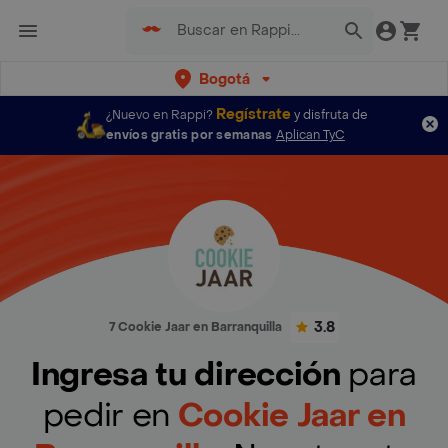
Bogotá
Regístrate
¿Nuevo en Rappi?
y disfruta de
envíos gratis por semanas
Aplican TyC
3.8
7 Cookie Jaar en Barranquilla
Ingresa tu dirección
para
pedir en
Cookie Jaar en