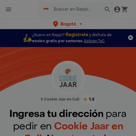
Bogotá
Regístrate
¿Nuevo en Rappi?
y disfruta de
envíos gratis por semanas
Aplican TyC
1.4
5 Cookie Jaar en Cali
Ingresa tu dirección
para
pedir en
Cookie Jaar en