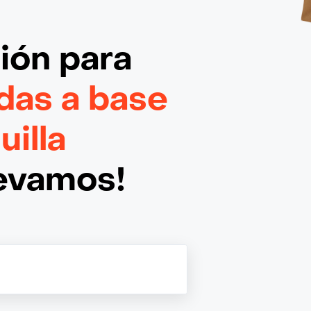
ción
para
das a base
uilla
levamos!