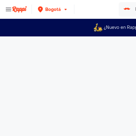
Bogotá
¿Nuevo en Rap