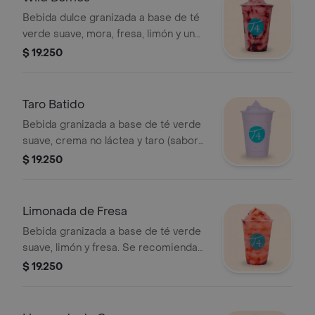
Bebida dulce granizada a base de té
verde suave, mora, fresa, limón y un
toque de leche condensada. Se
$ 19.250
recomienda sin azúcar.
Taro Batido
Bebida granizada a base de té verde
suave, crema no láctea y taro (sabor
parecido a la vainilla). Se recomienda
$ 19.250
con poca azúcar.
Limonada de Fresa
Bebida granizada a base de té verde
suave, limón y fresa. Se recomienda
sin azúcar.
$ 19.250