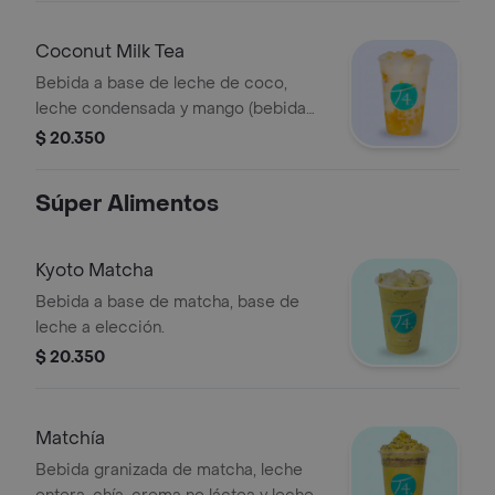
Coconut Milk Tea
Bebida a base de leche de coco,
leche condensada y mango (bebida
láctea). Se recomienda sin azúcar.
$ 20.350
Viene con poco hielo de manera
estándar.
Súper Alimentos
Kyoto Matcha
Bebida a base de matcha, base de
leche a elección.
$ 20.350
Matchía
Bebida granizada de matcha, leche