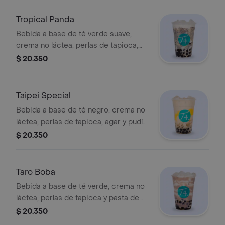
Tropical Panda
Bebida a base de té verde suave,
crema no láctea, perlas de tapioca,
tropical jelly (gelatina sabor a piña),
$ 20.350
leche condensada y galleta de
chocolate espolvoreada.
Taipei Special
Bebida a base de té negro, crema no
láctea, perlas de tapioca, agar y pudín
de vainilla. Se recomienda poca
$ 20.350
azúcar.
Taro Boba
Bebida a base de té verde, crema no
láctea, perlas de tapioca y pasta de
taro con sabor a vainilla. Se
$ 20.350
recomienda sin azúcar.