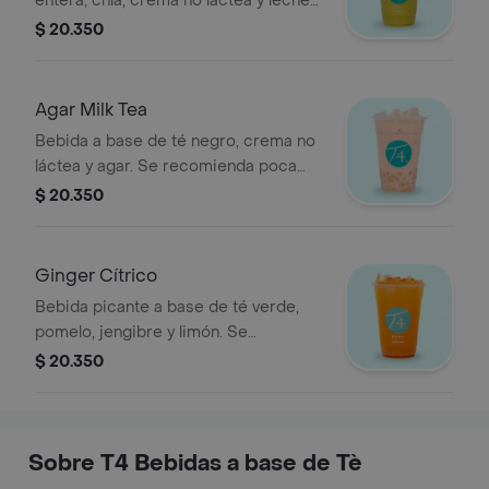
entera, chía, crema no láctea y leche
condensada. Se recomienda con
$ 20.350
poco azúcar.
Agar Milk Tea
Bebida a base de té negro, crema no
láctea y agar. Se recomienda poca
azúcar.
$ 20.350
Ginger Cítrico
Bebida picante a base de té verde,
pomelo, jengibre y limón. Se
recomienda sin azúcar.
$ 20.350
Sobre T4 Bebidas a base de Tè