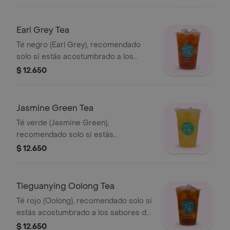
puros.
Earl Grey Tea
Té negro (Earl Grey), recomendado
solo si estás acostumbrado a los
sabores de té puros.
$ 12.650
Jasmine Green Tea
Té verde (Jasmine Green),
recomendado solo si estás
acostumbrado a los sabores de té
$ 12.650
puros y herbales.
Tieguanying Oolong Tea
Té rojo (Oolong), recomendado solo si
estás acostumbrado a los sabores de
té puros y terrosos.
$ 12.650