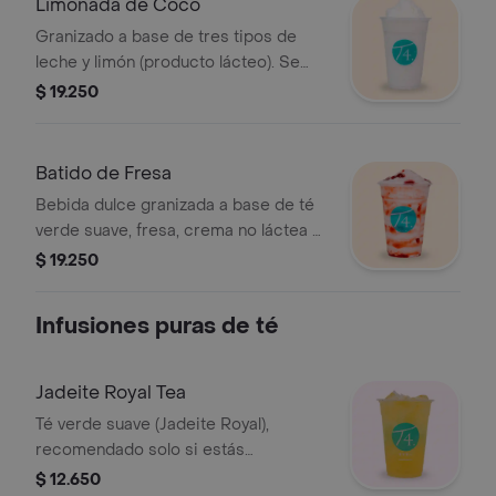
Limonada de Coco
Granizado a base de tres tipos de
leche y limón (producto lácteo). Se
recomienda poco azúcar.
$ 19.250
Batido de Fresa
Bebida dulce granizada a base de té
verde suave, fresa, crema no láctea y
leche deslactosada. Se recomienda
$ 19.250
sin azúcar.
Infusiones puras de té
Jadeite Royal Tea
Té verde suave (Jadeite Royal),
recomendado solo si estás
acostumbrado a los sabores de té
$ 12.650