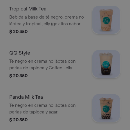
Tropical Milk Tea
Bebida a base de té negro, crema no
láctea y tropical jelly (gelatina sabor a
piña). Se recomienda poca azúcar.
$ 20.350
QQ Style
Té negro en crema no láctea con
perlas de tapioca y Coffee Jelly
(gelatina de café).
$ 20.350
Panda Milk Tea
Té negro en crema no láctea con
perlas de tapioca y agar.
$ 20.350