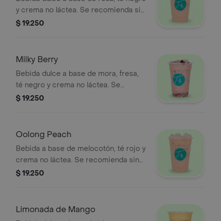
y crema no láctea. Se recomienda sin
azúcar.
$ 19.250
Milky Berry
Bebida dulce a base de mora, fresa,
té negro y crema no láctea. Se
recomienda sin azúcar.
$ 19.250
Oolong Peach
Bebida a base de melocotón, té rojo y
crema no láctea. Se recomienda sin
azúcar o poca azúcar.
$ 19.250
Limonada de Mango