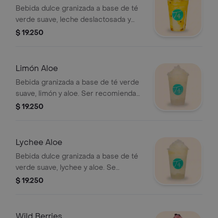
Bebida dulce granizada a base de té
verde suave, leche deslactosada y
maracuyá. Se recomienda sin azúcar.
$ 19.250
Limón Aloe
Bebida granizada a base de té verde
suave, limón y aloe. Ser recomienda
con poca azúcar.
$ 19.250
Lychee Aloe
Bebida dulce granizada a base de té
verde suave, lychee y aloe. Se
recomienda sin azúcar.
$ 19.250
Wild Berries