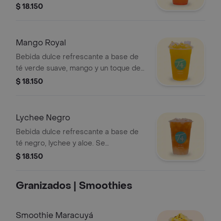
recomienda sin azúcar.
$ 18.150
Mango Royal
Bebida dulce refrescante a base de
té verde suave, mango y un toque de
miel. Se recomienda sin azúcar.
$ 18.150
Lychee Negro
Bebida dulce refrescante a base de
té negro, lychee y aloe. Se
recomienda sin azúcar.
$ 18.150
Granizados | Smoothies
Smoothie Maracuyá