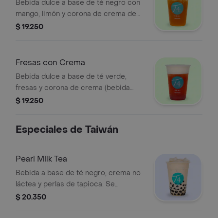
Bebida dulce a base de té negro con
mango, limón y corona de crema de
mango (bebida láctea). Se
$ 19.250
recomienda sin azúcar.
Fresas con Crema
Bebida dulce a base de té verde,
fresas y corona de crema (bebida
láctea). Se recomienda sin azúcar.
$ 19.250
Especiales de Taiwán
Pearl Milk Tea
Bebida a base de té negro, crema no
láctea y perlas de tapioca. Se
recomienda poca azúcar.
$ 20.350