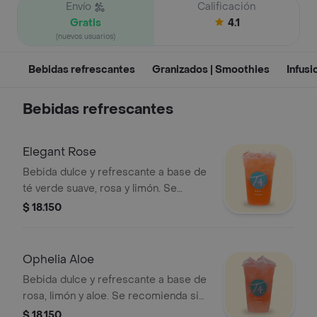
Envío
Calificación
Gratis
4.1
(nuevos usuarios)
Bebidas refrescantes
Granizados | Smoothies
Infusi
Bebidas refrescantes
Elegant Rose
Bebida dulce y refrescante a base de
té verde suave, rosa y limón. Se
recomienda sin azúcar.
$ 18.150
Ophelia Aloe
Bebida dulce y refrescante a base de
rosa, limón y aloe. Se recomienda sin
azúcar.
$ 18.150