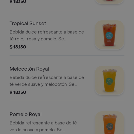
azúcar.
$ 18.150
Tropical Sunset
Bebida dulce refrescante a base de
té rojo, fresa y pomelo. Se
recomienda sin azúcar.
$ 18.150
Melocotón Royal
Bebida dulce refrescante a base de
té verde suave y melocotón. Se
recomienda sin azúcar.
$ 18.150
Pomelo Royal
Bebida refrescante a base de té
verde suave y pomelo. Se