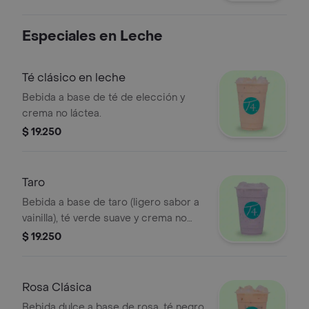
Especiales en Leche
Té clásico en leche
Bebida a base de té de elección y
crema no láctea.
$ 19.250
Taro
Bebida a base de taro (ligero sabor a
vainilla), té verde suave y crema no
láctea. Se recomienda con poca
$ 19.250
azúcar.
Rosa Clásica
Bebida dulce a base de rosa, té negro