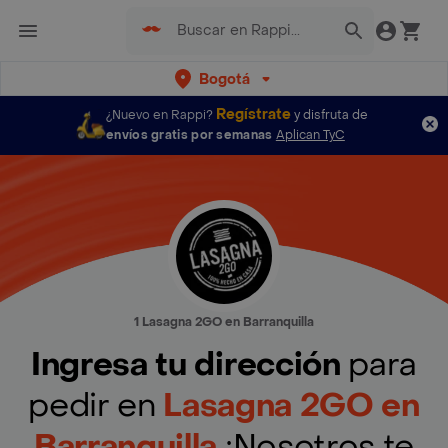
Bogotá
Regístrate
¿Nuevo en Rappi?
y disfruta de
envíos gratis por semanas
Aplican TyC
1 Lasagna 2GO en Barranquilla
Ingresa tu dirección
para
pedir en
Lasagna 2GO en
Barranquilla
¡Nosotros te