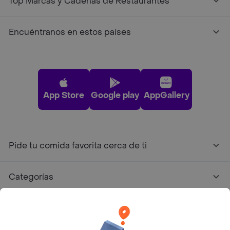
Top Marcas y Cadenas de Restaurantes
Encuéntranos en estos países
App Store
Google play
AppGallery
Pide tu comida favorita cerca de ti
Categorías
Únete a Rappi