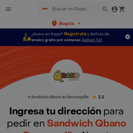
Bogotá
Regístrate
¿Nuevo en Rappi?
y disfruta de
envíos gratis por semanas
Aplican TyC
3.5
6 Sandwich Qbano en Barranquilla
Ingresa tu dirección
para
pedir en
Sandwich Qbano