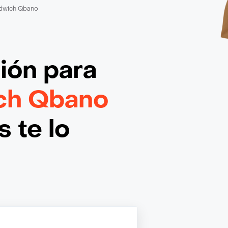
dwich Qbano
ción
para
ch Qbano
 te lo