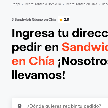
Rappi
Restaurantes a Domicilio
Restaurantes en Chía
San
3 Sandwich Qbano en Chía
2.8
Ingresa tu direc
pedir en
Sandwi
en Chía
¡Nosotros
llevamos!