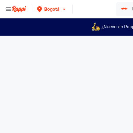
Bogotá
¿Nuevo en Rap