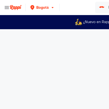
Bogotá
¿Nuevo en Rap