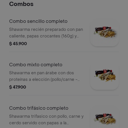
Combos
Combo sencillo completo
Shawarma recién preparado con pan
caliente, papas crocantes (160g) y
gaseosa a elección. receta original
$ 45.900
con salsa de ajo y vegetales frescos
del día. ideal para almuerzos o cena
Combo mixto completo
Shawarma en pan árabe con dos
proteínas a elección (pollo/carne -
pollo/cerdo - carne/cerdo) servido
$ 47.900
con papas a la francesa y gaseosa de
400 ml .incluye salsa de ajo y
vegetales frescos.
Combo trifásico completo
Shawarma trifasico con pollo, carne y
cerdo servido con papas a la