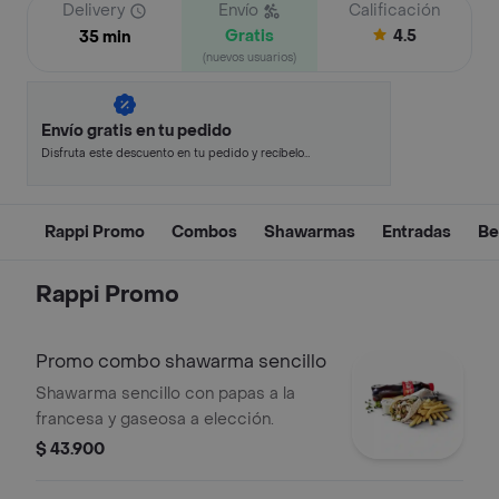
Delivery
Envío
Calificación
Gratis
4.5
35 min
(nuevos usuarios)
Envío gratis en tu pedido
Disfruta este descuento en tu pedido y recíbelo
en minutos.
Rappi Promo
Combos
Shawarmas
Entradas
Be
Rappi Promo
Promo combo shawarma sencillo
Shawarma sencillo con papas a la
francesa y gaseosa a elección.
$ 43.900