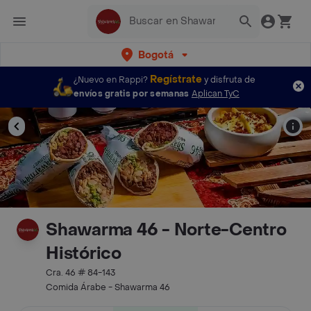
Bogotá
Regístrate
¿Nuevo en Rappi?
y disfruta de
envíos gratis por semanas
Aplican TyC
Shawarma 46 - Norte-Centro
Histórico
Cra. 46 # 84-143
Comida Árabe - Shawarma 46