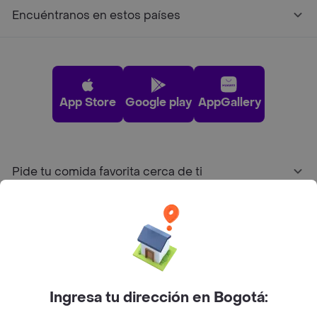
Encuéntranos en estos países
App Store
Google play
AppGallery
Pide tu comida favorita cerca de ti
Categorías
Únete a Rappi
Ingresa tu dirección en Bogotá:
Sobre Rappi