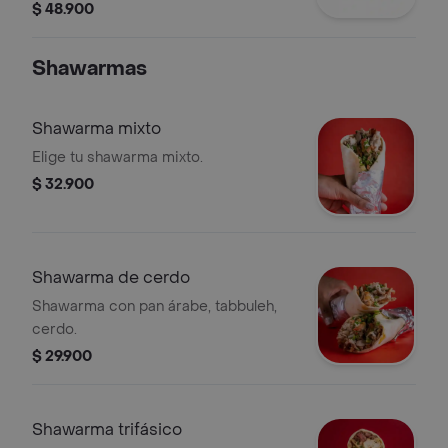
francesa (160g) y gaseosa a elección.
$ 48.900
incluye salsa ajo y vegetales frescos
Shawarmas
Shawarma mixto
Elige tu shawarma mixto.
$ 32.900
Shawarma de cerdo
Shawarma con pan árabe, tabbuleh,
cerdo.
$ 29.900
Shawarma trifásico