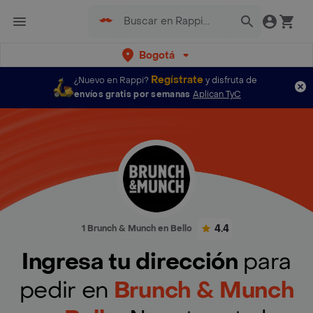
Bogotá
Regístrate
¿Nuevo en Rappi?
y disfruta de
envíos gratis por semanas
Aplican TyC
4.4
1 Brunch & Munch en Bello
Ingresa tu dirección
para
pedir en
Brunch & Munch