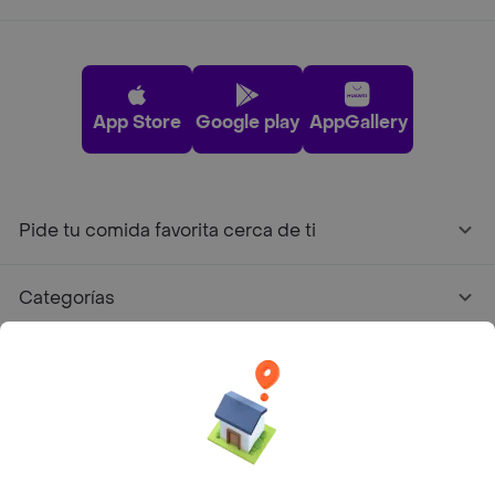
App Store
Google play
AppGallery
Pide tu comida favorita cerca de ti
Categorías
Únete a Rappi
Sobre Rappi