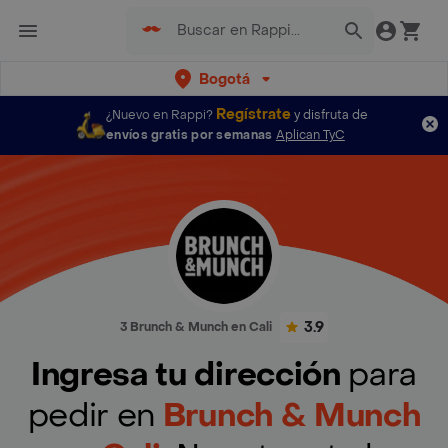
Bogotá
Regístrate
¿Nuevo en Rappi?
y disfruta de
envíos gratis por semanas
Aplican TyC
3.9
3 Brunch & Munch en Cali
Ingresa tu dirección
para
pedir en
Brunch & Munch