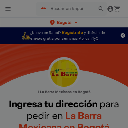
Bogotá
Regístrate
¿Nuevo en Rappi?
y disfruta de
envíos gratis por semanas
Aplican TyC
1 La Barra Mexicana en Bogotá
Ingresa tu dirección
para
pedir en
La Barra
Mexicana en Bogotá