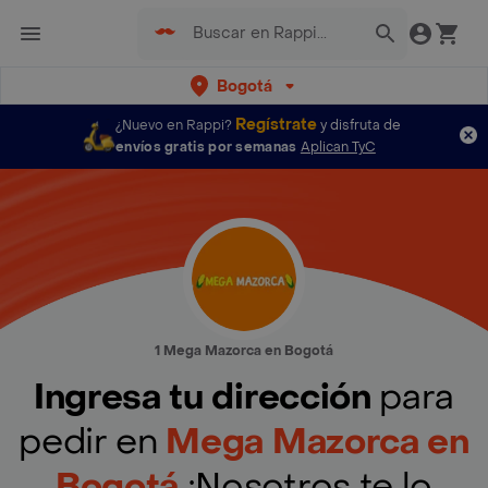
Bogotá
Regístrate
¿Nuevo en Rappi?
y disfruta de
envíos gratis por semanas
Aplican TyC
1 Mega Mazorca en Bogotá
Ingresa tu dirección
para
pedir en
Mega Mazorca en
Bogotá
¡Nosotros te lo