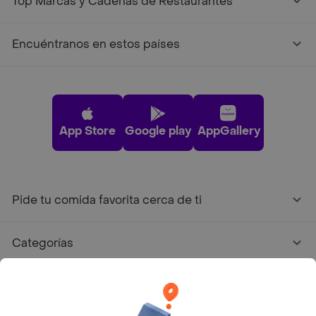
Top Marcas y Cadenas de Restaurantes
Encuéntranos en estos países
App Store
Google play
AppGallery
Pide tu comida favorita cerca de ti
Categorías
Únete a Rappi