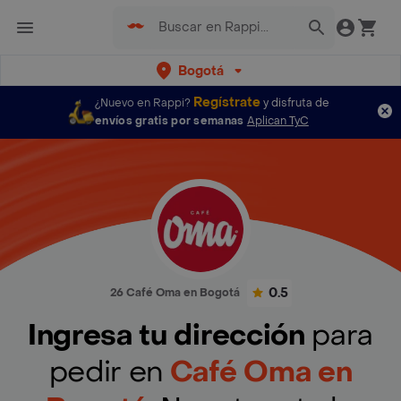
Bogotá
Regístrate
¿Nuevo en Rappi?
y disfruta de
envíos gratis por semanas
Aplican TyC
0.5
26 Café Oma en Bogotá
Ingresa tu dirección
para
pedir en
Café Oma en