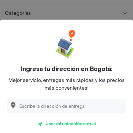
Categorías
Únete a Rappi
Sobre Rappi
Facebook
Twitter
Instagram
Ingresa tu dirección en Bogotá:
Mejor servicio, entregas más rápidas y los precios
©
2026
Rappi Inc. All rights reserved.
más convenientes!
Descubre las
PROMOCIONES
que tenemos
para ti
Rappi S.A.S. --- NIT 900.843.898-9 --- Calle 63 # 16A-02
Bogotá D.C. --- notificacionesrappi@rappi.com
Usar mi ubicación actual