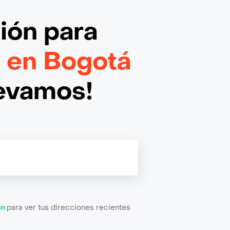
ción
para
e en Bogotá
levamos!
ón
para ver tus direcciones recientes