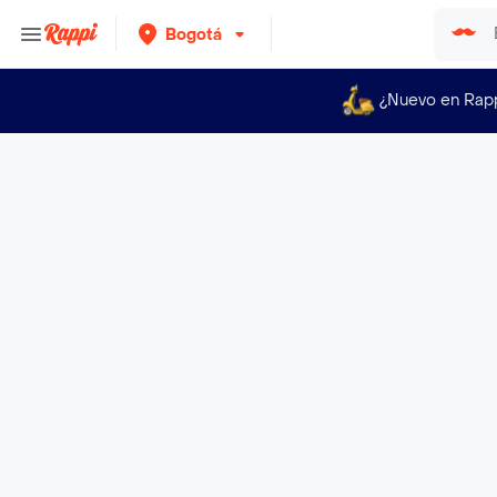
Bogotá
¿Nuevo en Rap