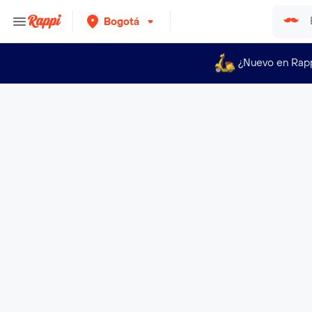
Bogotá
¿Nuevo en Rap