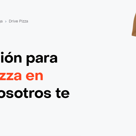
ga
Drive Pizza
ción
para
zza en
osotros te