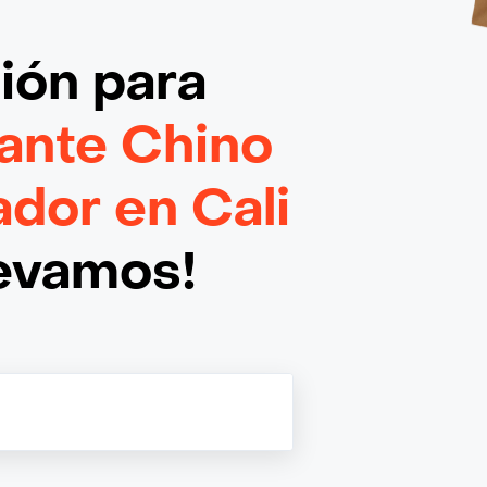
ción
para
ante Chino
dor en Cali
levamos!