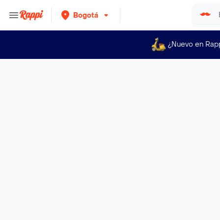
Bogotá
¿Nuevo en Rap