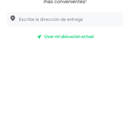
más convenientes!
Desayunadero de la 42
Luisa Postres
Sopitas y Frijoladas
Usar mi ubicación actual
Subway
En los mas de 23 opiniones de clientes de Rappi fueron
realizadas pidiendo a domicilio de Restaurante Chino el
Primer Emperador en Cali y lo calificaron con un
promedio de 3.7 sobre un máximo de 5.
Del total de Restaurantes, Restaurante Chino el Primer
Emperador es uno de los más importantes en Cali con
3.7 de rating sobre un máximo de 5.