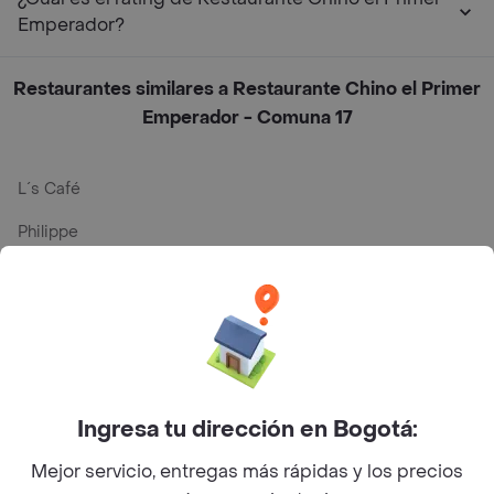
Emperador?
Restaurantes similares a Restaurante Chino el Primer
Emperador - Comuna 17
L´s Café
Philippe
Baskin Robbins
La Cesta
Mercari - Postres
Myriam Camhi Co
Ingresa tu dirección en Bogotá:
Magnifique
Mejor servicio, entregas más rápidas y los precios
Empanaditas de Pipian - Empanadas