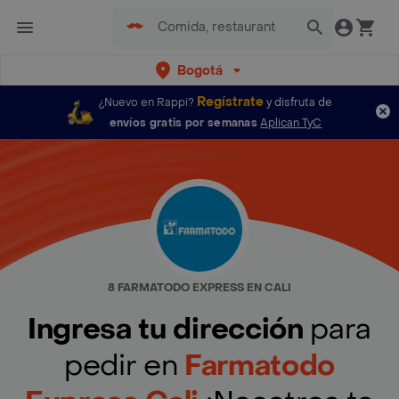
Bogotá
Regístrate
¿Nuevo en Rappi?
y disfruta de
envíos gratis por semanas
Aplican TyC
8 FARMATODO EXPRESS EN CALI
Ingresa tu dirección
para
pedir en
Farmatodo