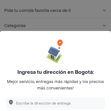
Pide tu comida favorita cerca de ti
Categorías
Únete a Rappi
Sobre Rappi
Facebook
Twitter
Instagram
Ingresa tu dirección en Bogotá:
Mejor servicio, entregas más rápidas y los precios
©
2026
Rappi Inc. All rights reserved.
más convenientes!
Rappi S.A.S. --- NIT 900.843.898-9 --- Calle 63 # 16A-02