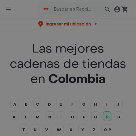
Ingresar mi ubicación
Las mejores
cadenas de tiendas
en
Colombia
A
B
C
D
E
F
G
H
I
J
K
L
M
N
Ñ
O
P
Q
R
S
T
U
V
W
X
Y
Z
0-9