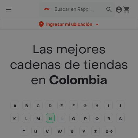
Ingresar mi ubicación
Las mejores
cadenas de tiendas
en
Colombia
A
B
C
D
E
F
G
H
I
J
K
L
M
N
Ñ
O
P
Q
R
S
T
U
V
W
X
Y
Z
0-9