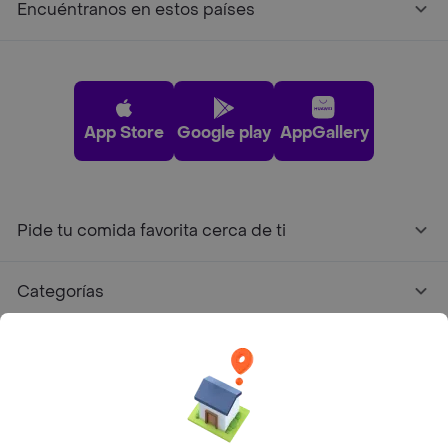
Encuéntranos en estos países
App Store
Google play
AppGallery
Pide tu comida favorita cerca de ti
Categorías
Únete a Rappi
Sobre Rappi