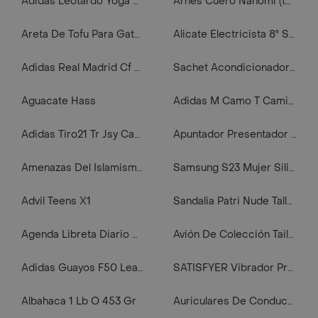
Adidas Leotardo Yoga Studio negro de mujer para entrenamiento
Arnes Cuero Nahomi (top, Liguero, Ligas, Esposas)
Areta De Tofu Para Gatos Lavanda - Silvester 2.5k
Alicate Electricista 8" Stanley 84023
Adidas Real Madrid Cf H Jsy Camiseta De Equipo blanco de hombre para futbol
Sachet Acondicionador Hask Profundo Curl Care 50ml
Aguacate Hass
Adidas M Camo T Camiseta Manga Corta gris de hombre lifestyle
Adidas Tiro21 Tr Jsy Camiseta Manga Corta negro de hombre para futbol
Apuntador Presentador Laser Inalambrico Usb Diapositivas - Pp1000
Amenazas Del Islamismo Radical en el Proceso de Globalización
Samsung S23 Mujer Silicon Case Forro
Advil Teens X1
Sandalia Patri Nude Talla 41 Mujer Mango
Agenda Libreta Diario Unicornio Pony 3d Corazones Estrellas
Avión De Colección Tailwinds A Escala Helicóptero Lightning
Adidas Guayos F50 League De Ninos Para Terreno morado de niño para futbol
SATISFYER Vibrador Pro 3 Vibration
Albahaca 1 Lb O 453 Gr
Auriculares De Conducción Ósea Bluetooth Inalámbricos Ohf-009 (negro)