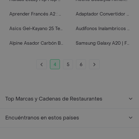
Aprender Francés A2 : Nivel Principiantes - Anthony Bulger
Adaptador Convertidor 3 - 2 De Polo A Tierra Sin Polo Codelca
Asics Gel-Kayano 25 Tenis negro de hombre para correr
Audífonos Inalambricos Redmi Buds 4 Active Blanco
Alpine Asador Carbón Bbq Rojo 14 Pulgadas R14R
Samsung Galaxy A20 | Forro Protector | Case Rigido|casetiki |frasco Magico | Samsung | Carcasa | Funda | Anti Humedad | Full Proteccion.
4
5
6
Top Marcas y Cadenas de Restaurantes
Encuéntranos en estos países