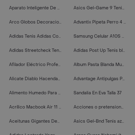
Aparato Inteligente De Raspado Y Ventosaterapia Masajeador
Asics Gel-Game 9 Tenis De Hombre Para Tenis
Arco Globos Decoracion Payaso Plim Circulo Azul Cortina # 7
Advantix Pipeta Perro 4 A 10 Kg.
Adidas Tenis Adidas Court blanco de hombre lifestyle
Samsung Celular A10S 32 Gb Azul
Adidas Streetcheck Tenis negro de mujer lifestyle
Adidas Post Up Tenis blanco de hombre lifestyle
Afilador Eléctrico Profesional, Automático, Doméstico, Multifuncional Fk17-afi
Album Pasta Blanda Mundial 2026 Panini Copa Mundial Fifa 2026 + 104 Sobres + Balon+ Alcancía + Termo
Alicate Diablo Hacendado 10.5'' Pulgadas Gavilán Incolma
Advantage Antipulgas Para Gato Hasta 4 Kg (0.4 Ml)
Alimento Humedo Para Perro Cuidado Hepatico Para Perros 275 Gr
Sandalia En Eva Talla 37
Acrílico Macbook Air 11 Transparente
Acciones o pretensiones contencioso administrativas
Aceitunas Gigantes Deshuesada
Asics Gel-Bnd Tenis azul de hombre lifestyle