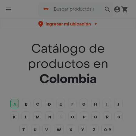
Ingresar mi ubicación
Catálogo de
productos en
Colombia
A
B
C
D
E
F
G
H
I
J
K
L
M
N
Ñ
O
P
Q
R
S
T
U
V
W
X
Y
Z
0-9