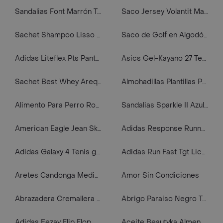
Sandalias Font Marrón Talla 42 Mujer Mango
Saco Jersey Volantit Marrón Talla 19 Niñas Mango
Sachet Shampoo Lisso Inteligente 1x 15ml
Saco de Golf en Algodón Cuello V Para Hombre - Inesis Cw100 Gris
Adidas Liteflex Pts Pantalón amarillo de hombre para outdoor
Asics Gel-Kayano 27 Tenis gris de hombre para correr
Sachet Best Whey Arequipe 33 Gramos
Almohadillas Plantillas Protectoras Pro Talón Tacón Zapatos
Alimento Para Perro Royal Canin French Bulldog Puppy 1.37 Kg
Sandalias Sparkle II Azul Náutico Talla 38 4146937 Havaianas
American Eagle Jean Skinny Athletic Rosa Deseo Talla 34 x 32
Adidas Response Runner U Tenis Rojo De Hombre Para Correr
Adidas Galaxy 4 Tenis gris de mujer para correr
Adidas Run Fast Tgt Licra verde de mujer para correr
Aretes Candonga Medias Mariposas En Filigrana Dorado
Amor Sin Condiciones
Abrazadera Cremallera 1 1/2"
Abrigo Paraiso Negro Talla S Mujer Mango
Adidas Eezay Flip Flop Sandalias azul de hombre para natacion
Aceite Beautyka Almendras 250ml