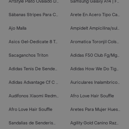
Artstyle Plato Ovalado Desechable
Samsung Galaxy A14 | Forro Protector | Case Rigido | Sweet Day | Casetiki | Bordes Reforzados | Samsung | Carcasa | Funda | Anti Humedad | Full Proteccion
Sábanas Stripes Para Cama Sencilla. 100% Poliéster. Incluye: Funda 50 x 75 cm. 1 Und + Sábana Ajustable 100 x 190+25 cm. 1 Und + Sábana Plana 150 x 240 cm. 1 Und. Color: Azul. Marca: Expressions. Sku 207172
Arete En Acero Tipo Candonga Con Cruz
Ajo Malla
Ampidelt Ampicilina/sulbactam Polvo 1.5g
Asics Gel-Dedicate 8 Tenis negro de hombre para tenis
Aromatica Toronjil Colsubsidio Cj
Sacaganchos Triton
Adidas F50 Club Fg/Mg azul de hombre para futbol
Adidas Tenis De Senderismo Terrex Anylander gris de hombre para outdoor
Adidas How We Do Tight Licra naranja de mujer para correr
Adidas Advantage Cf C Tenis blanco de niño lifestyle
Auriculares Inalambricos Con Diseno Divertido Y Rgb
Audífonos Xiaomi Redmi Buds 6 Active Blanco
Afro Love Hair Souffle
Afro Love Hair Souffle
Aretes Para Mujer Hueso Perro Fabricados En Plata 925
Sandalias de Senderismo Livianas Con Velcro Para Niños Mh900 - Azul
Agility Gold Canino Razas Pequeñas Adultos Piel Y Pelo 1,5 Kg