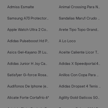
Admiss Esmalte
Animal Crossing Para Nintendo Switch Nuevo Fisico
Samsung A73 Protector De Pantalla Vidrio 520d
Sandalias Maru1 Crudo Talla 41 Mujer Mango
Apple Watch Ultra 2 Correa Loop Trail Naranja/Beis Talla M/L
Arete Tipo Topo Grande De Motivo De Fresa
Adidas Pulseboost Hd Prct Tenis negro de hombre para correr
A Lo Loco
Asics Gel-Kayano 31 Luxe Tenis gris de hombre para correr
Aceite Caliente Licor Tequila Comestible Lubricante Sexo Vaginal Oral Lub Erotico
Adidas Junior H Jsy Camiseta De Equipo azul de hombre para futbol
Adidas X Speedportal.4 Tf Guayos azul de hombre para futbol
Satisfyer G-force Rosado
Anillos Con Copa Para Micropigmentación Y Microblading X 10
Audifonos De Iphone (entrada Circular)
Adidas Dropset 4 Tenis blanco de mujer para entrenamiento
Alicate Forte Cortafrío 6"
Agility Gold Gaticos 500gr