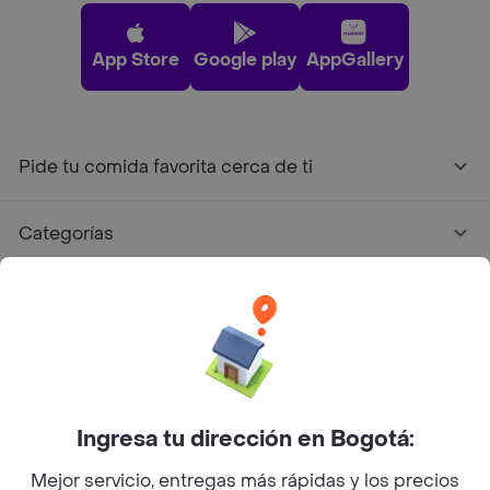
App Store
Google play
AppGallery
Pide tu comida favorita cerca de ti
Categorías
Únete a Rappi
Sobre Rappi
Facebook
Twitter
Instagram
Ingresa tu dirección en Bogotá:
Mejor servicio, entregas más rápidas y los precios
©
2026
Rappi Inc. All rights reserved.