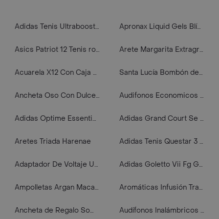
Adidas Tenis Ultraboost 5 rosado de mujer para correr
Apronax Liquid Gels Blíster 5 Cápsulas
Asics Patriot 12 Tenis rosado de mujer para correr
Arete Margarita Extragrande Dorada
Acuarela X12 Con Caja Acrilica Kores
Santa Lucía Bombón de Chocolate Caja Zafiro
Ancheta Oso Con Dulces-cumpleaños-detalles- Regalos
Audifonos Economicos Plug Marcas Variadas
Adidas Optime Essentials negro de mujer para entrenamiento
Adidas Grand Court Se Tenis beige de mujer lifestyle
Aretes Triada Harenae
Adidas Tenis Questar 3 azul de hombre para correr
Adaptador De Voltaje Universal 3v A 12v 2300ma Con 6 Conectores Dv-2300
Adidas Goletto Vii Fg Guayos negro de hombre para futbol
Ampolletas Argan Macadamia:
Aromáticas Infusión Tradicional de Limoncillo Mercaldas
Ancheta de Regalo Somos Fascinantes
Audífonos Inalámbricos Diadema Labubu