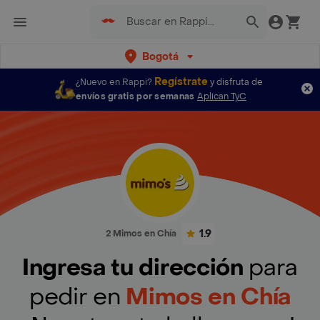
Bogotá
Regístrate
¿Nuevo en Rappi?
y disfruta de
envíos gratis por semanas
Aplican TyC
1.9
2 Mimos en Chía
Ingresa tu dirección
para
pedir en
Mimos en Chía