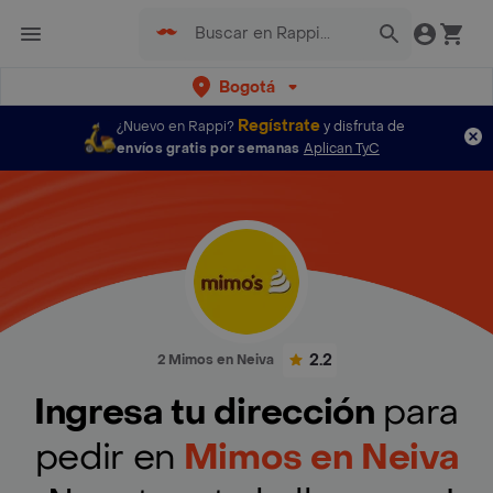
Bogotá
Regístrate
¿Nuevo en Rappi?
y disfruta de
envíos gratis por semanas
Aplican TyC
2.2
2 Mimos en Neiva
Ingresa tu dirección
para
pedir en
Mimos en Neiva