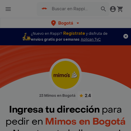
Bogotá
Regístrate
¿Nuevo en Rappi?
y disfruta de
envíos gratis por semanas
Aplican TyC
2.4
23 Mimos en Bogotá
Ingresa tu dirección
para
pedir en
Mimos en Bogotá