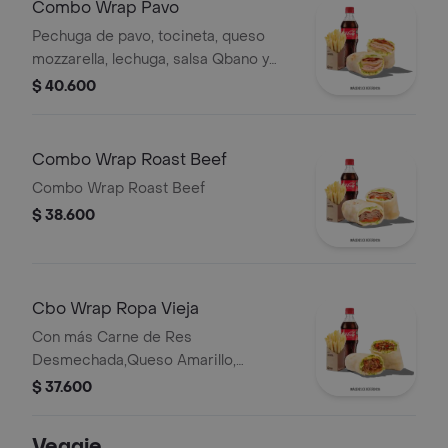
Combo Wrap Pavo
Pechuga de pavo, tocineta, queso
mozzarella, lechuga, salsa Qbano y
miel mostaza, papas y bebida.
$ 40.600
Combo Wrap Roast Beef
Combo Wrap Roast Beef
$ 38.600
Cbo Wrap Ropa Vieja
Con más Carne de Res
Desmechada,Queso Amarillo,
Lechuga, Tomate,Pimentón, Apio,
$ 37.600
Mostaza, SalsaBBQ, Pasta de Tomate,
CebollaRoja y Salsa Qbano.
Veggie