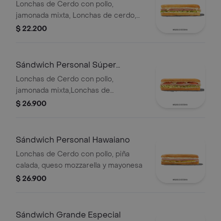
Lonchas de Cerdo con pollo,
jamonada mixta, Lonchas de cerdo,
cordero y res, queso mozzarella,
$ 22.200
lechuga batavia y salsa Qbano
Sándwich Personal Súper
Especial
Lonchas de Cerdo con pollo,
jamonada mixta,Lonchas de
cerdo,cordero y res,
$ 26.900
salchichón,tomate,queso
mozzarella,lechuga batavia y salsa
Qbano
Sándwich Personal Hawaiano
Lonchas de Cerdo con pollo, piña
calada, queso mozzarella y mayonesa
$ 26.900
Sándwich Grande Especial