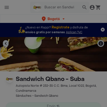
Bogotá
Regístrate
¿Nuevo en Rappi?
y disfruta de
envíos gratis por semanas
Aplican TyC
Sandwich Qbano - Suba
Autopista Norte # 232-35 C.C. Bima, Local 1022, Bogotá,
Cundinamarca
Sánduches - Sandwich Qbano
Envío