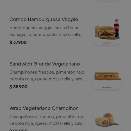
champiñones.
Combo Hamburguesa Veggie
Hamburguesa veggie, salsa Qbano,
lechuga, tomate chonto, mozzarella,
champiñón, cilantro, salsa de queso
$ 37.900
cheddar, papas y bebida.
Sándwich Grande Vegetariano
Champiñones frescos, pimentón rojo,
cebolla roja, queso mozzarella y salsa
Qbano.
$ 35.900
Wrap Vegetariano Champiñon
Champiñones frescos, pimentón rojo,
cebolla roja, queso mozzarella y salsa
Qbano.