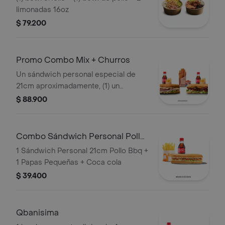
limonadas 16oz
$ 79.200
Promo Combo Mix + Churros
Un sándwich personal especial de
21cm aproximadamente, (1) un
sándwich personal ropa vieja o pollo
$ 88.900
de 21cm aproximadamente (2) dos
porciones de papas pequeñas, (2) dos
limonadas 16oz o (2) dos gaseosas
Combo Sándwich Personal Pollo
250ml y (1) una porción de churros
BBQ
1 Sándwich Personal 21cm Pollo Bbq +
personal con arequipe
1 Papas Pequeñas + Coca cola
$ 39.400
Qbanisima