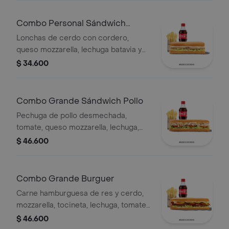
Combo Personal Sándwich
Cordero
Lonchas de cerdo con cordero,
queso mozzarella, lechuga batavia y
salsa Qbano
$ 34.600
Combo Grande Sándwich Pollo
Pechuga de pollo desmechada,
tomate, queso mozzarella, lechuga,
mayonesa, papas a la francesa y
$ 46.600
bebida.
Combo Grande Burguer
Carne hamburguesa de res y cerdo,
mozzarella, tocineta, lechuga, tomate,
pepinillos, salsa BBQ, salsa Qbano,
$ 46.600
papas a la francesa y bebida.