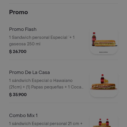
De Los Irresistibles (Ropa Vieja,
Costilla Y/O Pollo).
Promo
Promo Flash
1 Sandwich personal Especial ´+ 1
gaseosa 250 ml
$ 26.700
Promo De La Casa
1 sándwich Especial o Hawaiano
(21cm) + (1) Papas pequeñas + 1 Coca
Cola 250ml
$ 35.900
Combo Mix 1
1 sándwich Especial personal 21 cm +