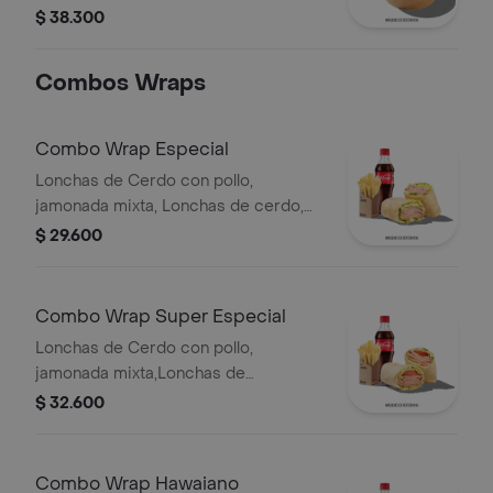
cilantro), maíz tierno, hogo y pechuga
$ 38.300
de pollo desmechada.
Combos Wraps
Combo Wrap Especial
Lonchas de Cerdo con pollo,
jamonada mixta, Lonchas de cerdo,
cordero y res, queso mozzarella,
$ 29.600
lechuga batavia y salsa Qbano
Combo Wrap Super Especial
Lonchas de Cerdo con pollo,
jamonada mixta,Lonchas de
cerdo,cordero y res,
$ 32.600
salchichón,tomate,queso
mozzarella,lechuga batavia y salsa
Qbano
Combo Wrap Hawaiano