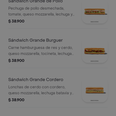
Sándwich Grande de Pollo
Pechuga de pollo desmechada,
tomate, queso mozzarella, lechuga y
mayonesa.
$ 38.900
Sándwich Grande Burguer
Carne hamburguesa de res y cerdo,
queso mozzarella, tocineta, lechuga
Batavia, tomate, pepinillos, salsa BBQ
$ 38.900
y salsa Qbano.
Sándwich Grande Cordero
Lonchas de cerdo con cordero,
queso mozzarella, lechuga batavia y
salsa Qbano
$ 38.900