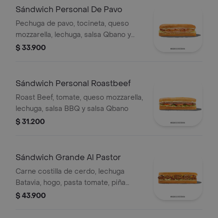
Sándwich Personal De Pavo
Pechuga de pavo, tocineta, queso
mozzarella, lechuga, salsa Qbano y
miel mostaza.
$ 33.900
Sándwich Personal Roastbeef
Roast Beef, tomate, queso mozzarella,
lechuga, salsa BBQ y salsa Qbano
$ 31.200
Sándwich Grande Al Pastor
Carne costilla de cerdo, lechuga
Batavia, hogo, pasta tomate, piña
calada asada, cebolla blanca y
$ 43.900
cilantro.