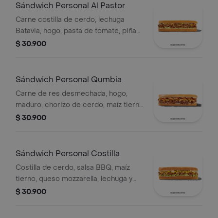
Sándwich Personal Al Pastor
Carne costilla de cerdo, lechuga
Batavia, hogo, pasta de tomate, piña
calada asada, cebolla blanca y
$ 30.900
cilantro.
Sándwich Personal Qumbia
Carne de res desmechada, hogo,
maduro, chorizo de cerdo, maíz tierno
y salsa Qbano.
$ 30.900
Sándwich Personal Costilla
Costilla de cerdo, salsa BBQ, maíz
tierno, queso mozzarella, lechuga y
salsa Qbano.
$ 30.900