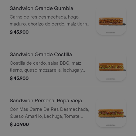
Sándwich Grande Qumbia
Carne de res desmechada, hogo,
maduro, chorizo de cerdo, maíz tierno
y salsa Qbano.
$ 43.900
Sándwich Grande Costilla
Costilla de cerdo, salsa BBQ, maíz
tierno, queso mozzarella, lechuga y
salsa Qbano.
$ 43.900
Sandwich Personal Ropa Vieja
Con Más Carne De Res Desmechada,
Queso Amarillo, Lechuga, Tomate,
Pimentón, Apio, Mostaza, Salsa Bbq,
$ 30.900
Pasta De Tomate, Cebolla Roja Y