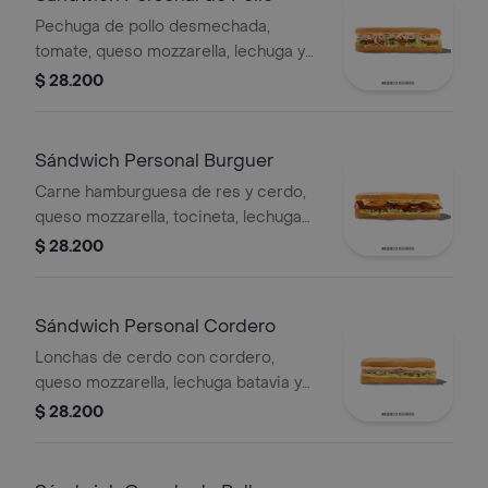
Pechuga de pollo desmechada,
tomate, queso mozzarella, lechuga y
mayonesa
$ 28.200
Sándwich Personal Burguer
Carne hamburguesa de res y cerdo,
queso mozzarella, tocineta, lechuga
Batavia, tomate, pepinillos, salsa BBQ
$ 28.200
y salsa Qbano.
Sándwich Personal Cordero
Lonchas de cerdo con cordero,
queso mozzarella, lechuga batavia y
salsa Qbano
$ 28.200