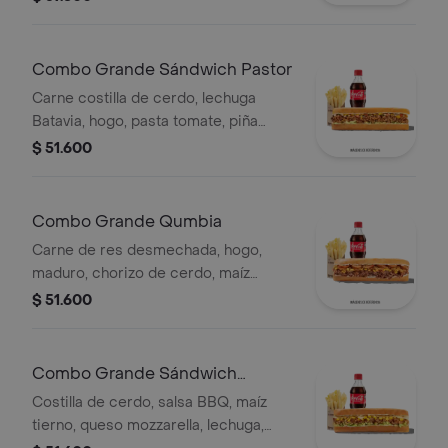
Combo Grande Sándwich Pastor
Carne costilla de cerdo, lechuga
Batavia, hogo, pasta tomate, piña
calada asada, cebolla blanca y
$ 51.600
cilantro.
Combo Grande Qumbia
Carne de res desmechada, hogo,
maduro, chorizo de cerdo, maíz
tierno, salsa Qbano, papas y bebida.
$ 51.600
Combo Grande Sándwich
Costilla
Costilla de cerdo, salsa BBQ, maíz
tierno, queso mozzarella, lechuga,