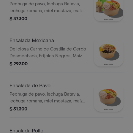
Pechuga de pavo, lechuga Batavia,
lechuga romana, miel mostaza, maíz
tierno, tomate chonto, croutones y
$ 37.300
tocinet, papas y bebida.
Ensalada Mexicana
Deliciosa Carne de Costilla de Cerdo
Desmechada, Frijoles Negros, Maíz
tierno, Queso mozzarella, Guacamole,
$ 29.300
Pico de gallo, Lechuga Batavia.
Ensalada de Pavo
Pechuga de pavo, lechuga Batavia,
lechuga romana, miel mostaza, maíz
tierno, tomate chonto, croutones y
$ 31.300
tocineta.
Ensalada Pollo