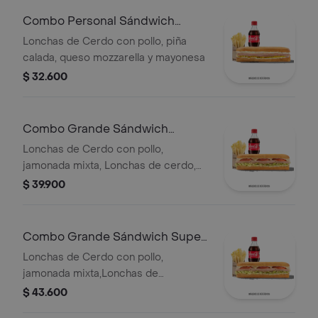
Qbano
Combo Personal Sándwich
Hawaiano
Lonchas de Cerdo con pollo, piña
calada, queso mozzarella y mayonesa
$ 32.600
Combo Grande Sándwich
Especial
Lonchas de Cerdo con pollo,
jamonada mixta, Lonchas de cerdo,
cordero y res, queso mozzarella,
$ 39.900
lechuga batavia y salsa Qbano
Combo Grande Sándwich Super
Especial
Lonchas de Cerdo con pollo,
jamonada mixta,Lonchas de
cerdo,cordero y res,
$ 43.600
salchichón,tomate,queso