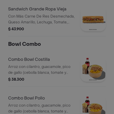
Salsa Qbano
Sandwich Grande Ropa Vieja
Con Más Carne De Res Desmechada,
Queso Amarillo, Lechuga, Tomate,
Pimentón, Apio, Mostaza, Salsa Bbq,
$ 43.900
Pasta De Tomate, Cebolla Roja Y
Salsa Qbano
Bowl Combo
Combo Bowl Costilla
Arroz con cilantro, guacamole, pico
de gallo (cebolla blanca, tomate y
cilantro), piña calada asada y costilla
$ 38.300
de cerdo desmechada.
Combo Bowl Pollo
Arroz con cilantro, guacamole, pico
de gallo (cebolla blanca, tomate y