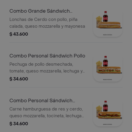
mozzarella,lechuga batavia y salsa
Qbano
Combo Grande Sándwich
Hawaiano
Lonchas de Cerdo con pollo, piña
calada, queso mozzarella y mayonesa
$ 43.600
Combo Personal Sándwich Pollo
Pechuga de pollo desmechada,
tomate, queso mozzarella, lechuga y
mayonesa, papas a la francesa y
$ 34.600
bebida.
Combo Personal Sándwich
Burguer
Carne hamburguesa de res y cerdo,
queso mozzarella, tocineta, lechuga
Batavia, tomate, pepinillos, salsa BBQ
$ 34.600
y salsa Qbano.