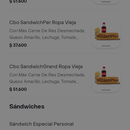
salsa Qbano, acompañamiento y
$ 51.600
bebida.
Cbo SandwichPer Ropa Vieja
Con Más Carne De Res Desmechada,
Queso Amarillo, Lechuga, Tomate,
Pimentón, Apio, Mostaza, Salsa Bbq,
$ 37.600
Pasta De Tomate, Cebolla Roja Y
Salsa Qbano
Cbo SandwichGrand Ropa Vieja
Con Más Carne De Res Desmechada,
Queso Amarillo, Lechuga, Tomate,
Pimentón, Apio, Mostaza, Salsa Bbq,
$ 51.600
Pasta De Tomate, Cebolla Roja Y
Salsa Qbano
Sándwiches
Sándwich Especial Personal