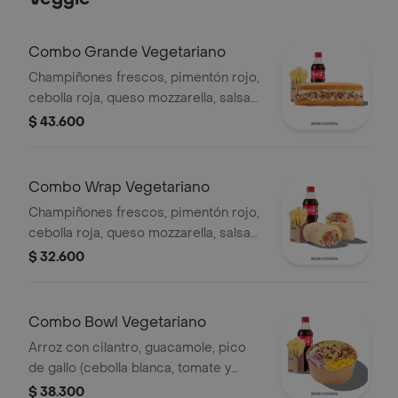
Combo Grande Vegetariano
Champiñones frescos, pimentón rojo,
cebolla roja, queso mozzarella, salsa
Qbano, papas francesa y bebida.
$ 43.600
Combo Wrap Vegetariano
Champiñones frescos, pimentón rojo,
cebolla roja, queso mozzarella, salsa
Qbano, papas y bebida.
$ 32.600
Combo Bowl Vegetariano
Arroz con cilantro, guacamole, pico
de gallo (cebolla blanca, tomate y
cilantro), maíz tierno, cebolla roja y
$ 38.300