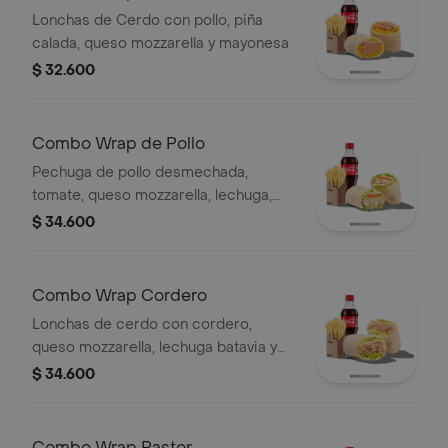
Lonchas de Cerdo con pollo, piña
calada, queso mozzarella y mayonesa
$ 32.600
Combo Wrap de Pollo
Pechuga de pollo desmechada,
tomate, queso mozzarella, lechuga,
mayonesa, papas a la francesa y
$ 34.600
bebida.
Combo Wrap Cordero
Lonchas de cerdo con cordero,
queso mozzarella, lechuga batavia y
salsa Qbano
$ 34.600
Combo Wrap Pastor