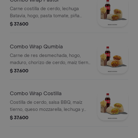
Carne costilla de cerdo, lechuga
Batavia, hogo, pasta tomate, piña
calada asada, cebolla, papas y bebida.
$ 37.600
Combo Wrap Qumbia
Carne de res desmechada, hogo,
maduro, chorizo de cerdo, maíz tierno
y salsa Qbano, papas y bebida.
$ 37.600
Combo Wrap Costilla
Costilla de cerdo, salsa BBQ, maíz
tierno, queso mozzarella, lechuga y
salsa Qbano, papas a la francesa y
$ 37.600
bebida.