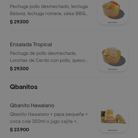
Pechuga pollo desmechado, lechuga
Batavia, lechuga romana, salsa BBQ,
tomate chonto, queso mozzarella,
$ 29.300
cebolla roja y croutones.
Ensalada Tropical
Pechuga de pollo desmechada,
Lonchas de Cerdo con pollo, queso
amarillo, piña calada, lechuga batavia y
$ 29.300
mayonesa.
Qbanitos
Qbanito Hawaiano
Qbanito Hawaiano + papa pequeña +
coca cola 250ml o jugo cajita +
obsequio
$ 23.900