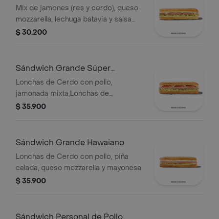
Mix de jamones (res y cerdo), queso
mozzarella, lechuga batavia y salsa
Qbano.
$ 30.200
Sándwich Grande Súper
Especial
Lonchas de Cerdo con pollo,
jamonada mixta,Lonchas de
cerdo,cordero y res,
$ 35.900
salchichón,tomate,queso
mozzarella,lechuga batavia y salsa
Qbano
Sándwich Grande Hawaiano
Lonchas de Cerdo con pollo, piña
calada, queso mozzarella y mayonesa
$ 35.900
Sándwich Personal de Pollo