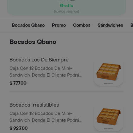
Gratis
(nuevos usuarios)
Bocados Qbano
Promo
Combos
Sándwiches
B
Bocados Qbano
Bocados Los De Siempre
Caja Con 12 Bocados De Mini-
Sandwich, Donde El Cliente Podrá
Escoger 3 Sabores Entre Cualquiera
$ 77.700
De Los De Siempre (Especial,
Hawaiano, Super Especial Y/O Pollo
BBQ).
Bocados Irresistibles
Caja Con 12 Bocados De Mini-
Sándwich, Donde El Cliente Podrá
Escoger 3 Sabores Entre Cualquiera
$ 92.700