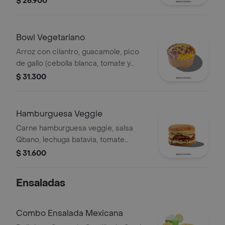
$ 26.900
Bowl Vegetariano
Arroz con cilantro, guacamole, pico
de gallo (cebolla blanca, tomate y
cilantro), maíz tierno, cebolla roja y
$ 31.300
champiñones.
Hamburguesa Veggie
Carne hamburguesa veggie, salsa
Qbano, lechuga batavia, tomate
chonto, queso mozzarella, champiñón
$ 31.600
fresco, cilantro fresco, salsa de
queso cheddar.
Ensaladas
Combo Ensalada Mexicana