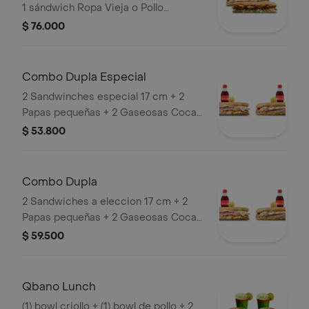
1 sándwich Ropa Vieja o Pollo
personal 21 cm+ 2 limonadas de 16 oz
$ 76.000
o 2 gaseosas 250 ml + 2 papas
pequeñas
Combo Dupla Especial
2 Sandwinches especial 17 cm + 2
Papas pequeñas + 2 Gaseosas Coca
Cola 400ml.
$ 53.800
Combo Dupla
2 Sandwiches a eleccion 17 cm + 2
Papas pequeñas + 2 Gaseosas Coca
Cola 400ml.
$ 59.500
Qbano Lunch
(1) bowl criollo + (1) bowl de pollo + 2