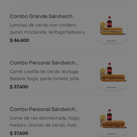
Combo Grande Sándwich
Cordero
Lonchas de cerdo con cordero,
queso mozzarella, lechuga batavia y
salsa Qbano
$ 46.600
Combo Personal Sándwich
Pastor
Carne costilla de cerdo, lechuga
Batavia, hogo, pasta tomate, piña
calada asada, cebolla blanca, cilantro,
$ 37.600
papas y bebida.
Combo Personal Sándwich
Qumbia
Carne de res desmechada, hogo,
maduro, chorizo de cerdo, maíz
tierno, salsa Qbano, papas y bebida.
$ 37.600