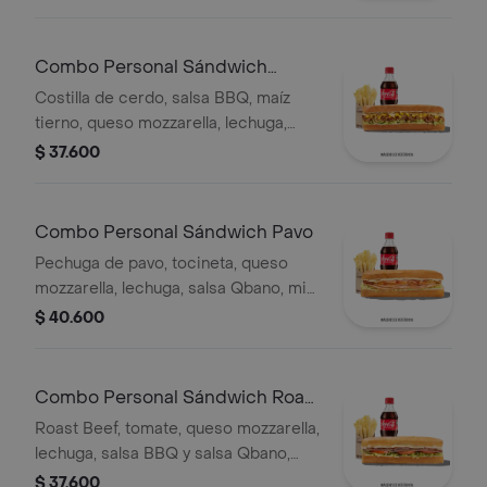
Combo Personal Sándwich
Costilla
Costilla de cerdo, salsa BBQ, maíz
tierno, queso mozzarella, lechuga,
salsa Qbano, acompañamiento y
$ 37.600
bebida.
Combo Personal Sándwich Pavo
Pechuga de pavo, tocineta, queso
mozzarella, lechuga, salsa Qbano, miel
mostaza, papas a la francesa y
$ 40.600
bebida.
Combo Personal Sándwich Roast
Beef
Roast Beef, tomate, queso mozzarella,
lechuga, salsa BBQ y salsa Qbano,
papas a la francesa y bebida.
$ 37.600