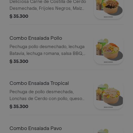
Deliciosa Carne de Costilla de Cerdo
Desmechada, Frijoles Negros, Maíz
tierno, Queso mozzarella, Guacamole,
$ 35.300
Pico de gallo, Lechuga Batavia.
Combo Ensalada Pollo
Pechuga pollo desmechado, lechuga
Batavia, lechuga romana, salsa BBQ,
tomate chonto, queso mozzarella,
$ 35.300
cebolla roja y croutones, papas y
bebida.
Combo Ensalada Tropical
Pechuga de pollo desmechada,
Lonchas de Cerdo con pollo, queso
amarillo, piña calada, lechuga batavia y
$ 35.300
mayonesa.
Combo Ensalada Pavo