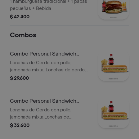
1 hamburguesa tradicional + 1 papas
pequeñas + Bebida
$ 42.400
Combos
Combo Personal Sándwich
Especial
Lonchas de Cerdo con pollo,
jamonada mixta, Lonchas de cerdo,
cordero y res, queso mozzarella,
$ 29.600
lechuga batavia y salsa Qbano
Combo Personal Sándwich
Super Especial
Lonchas de Cerdo con pollo,
jamonada mixta,Lonchas de
cerdo,cordero y res,
$ 32.600
salchichón,tomate,queso
mozzarella,lechuga batavia y salsa