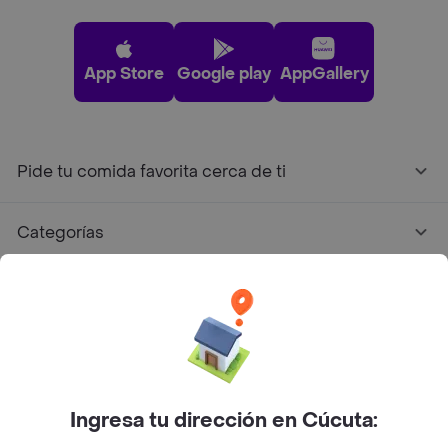
App Store
Google play
AppGallery
Pide tu comida favorita cerca de ti
Categorías
Únete a Rappi
Sobre Rappi
Facebook
Twitter
Instagram
Ingresa tu dirección en Cúcuta: