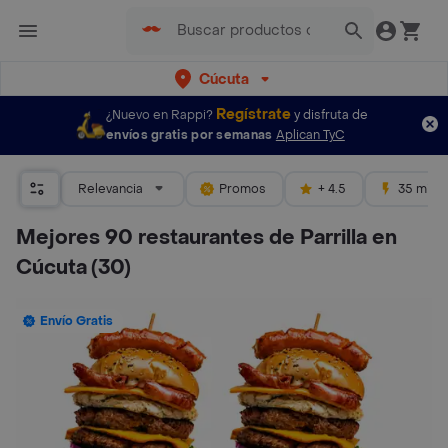
Cúcuta
Regístrate
¿Nuevo en Rappi?
y disfruta de
envíos gratis por semanas
Aplican TyC
Relevancia
Promos
+ 4.5
35 mins
Mejores 90 restaurantes de Parrilla en
Cúcuta
(30)
Envío Gratis