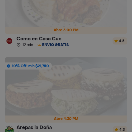
Abre 5:00 PM
Como en Casa Cuc
4.5
12 min
·
ENVÍO GRATIS
10% Off: mín $21,750
Abre 4:30 PM
Arepas la Doña
4.3