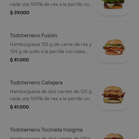
cada una 100% de res a la parrilla con
salsa bbq, queso mozzarella, lechuga,
$ 39.000
tomate en rodajas, cebolla en rodajas
y salsas
Todoterreno Fusión
Hamburguesa 125 g de carne de res y
154 g de pollo a la parrilla con salsa
BBQ, tocineta, queso mozzarella,
$ 41.000
pepinillos, lechuga, cebolla y salsa
miel mostaza en pan papa
Todoterreno Callejera
Hamburguesa de dos carnes de 125 g
cada una 100% de res a la parrilla con
salsa bbq, tocineta, queso mozzarella,
$ 41.000
papas callejera, salsa blanca, salsa
bbq y mostaza en pan ajonjolí
Todoterreno Tocineta Insignia
Hamburguesa de dos carnes de 125g