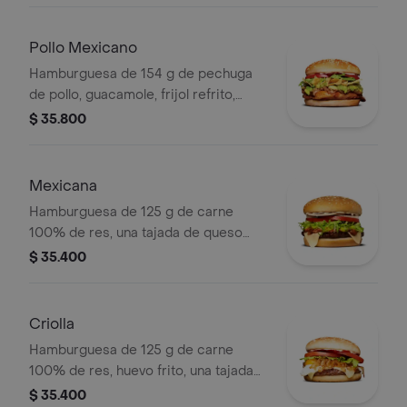
ajonjolí
Pollo Mexicano
Hamburguesa de 154 g de pechuga
de pollo, guacamole, frijol refrito,
tortillas de maíz, tomate, lechuga y
$ 35.800
salsa blanca en pan ajonjolí
Mexicana
Hamburguesa de 125 g de carne
100% de res, una tajada de queso
tipo mozzarella, guacamole, fríjol
$ 35.400
refrito, tomate en rodajas, cebolla en
rodajas, lechuga y salsa blanca
Criolla
Hamburguesa de 125 g de carne
100% de res, huevo frito, una tajada
de queso tipo mozzarella, cebolla
$ 35.400