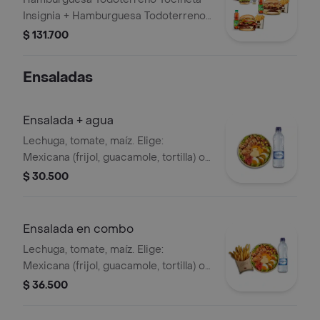
Insignia + Hamburguesa Todoterreno
Callejera + 2 papas grandes + 2 Mr
$ 131.700
Tea sabor a limón + Menú Corralito
Hamburguesa
Ensaladas
Ensalada + agua
Lechuga, tomate, maíz. Elige:
Mexicana (frijol, guacamole, tortilla) o
Campestre (quesos, huevo, pepinillos)
$ 30.500
+ aderezo y adiciona la proteína que
prefieras (puede tener trazas de
alimentos de origen animal) + agua
Ensalada en combo
Lechuga, tomate, maíz. Elige:
Mexicana (frijol, guacamole, tortilla) o
Campestre (quesos, huevo, pepinillos)
$ 36.500
+ aderezo y adiciona la proteína que
prefieras (puede tener trazas de