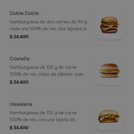
lechuga fresca y salsas en pan ajonjolí
Doble Doble
Hamburguesa de dos carnes de 90 g
cada una 100% de res, dos tajadas de
queso tipo mozzarella, cebolla grillé,
$ 34.400
tomate, lechuga y salsa blanca en pan
ajonjolí
Costeña
Hamburguesa de 125 g de carne
100% de res, chips de plátano, suero,
queso costeño rallado y salsa blanca
$ 34.400
en pan ajonjolí
Hawaiana
Hamburguesa de 125 g de carne
100% de res, con una tajada de
queso tipo mozzarella, piña, lechuga,
$ 34.400
salsa blanca y salsa de tomate en pan