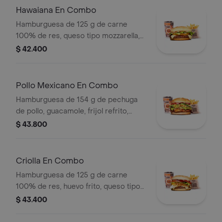
Hawaiana En Combo
Hamburguesa de 125 g de carne
100% de res, queso tipo mozzarella,
piña, lechuga, salsa blanca y salsa de
$ 42.400
tomate en pan ajonjolí + papas
medianas (corral o cascos) + bebida
pet
Pollo Mexicano En Combo
Hamburguesa de 154 g de pechuga
de pollo, guacamole, frijol refrito,
tortillas de maíz, tomate, lechuga y
$ 43.800
salsa blanca + papas medianas (corral
o cascos) + bebida pet
Criolla En Combo
Hamburguesa de 125 g de carne
100% de res, huevo frito, queso tipo
mozzarella, cebolla grillé, tomate en
$ 43.400
rodajas, lechuga y salsas + papas
medianas (corral o cascos) + bebida