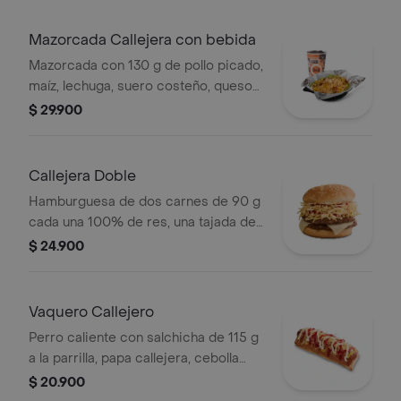
Mazorcada Callejera con bebida
Mazorcada con 130 g de pollo picado,
maíz, lechuga, suero costeño, queso
costeño, salsa BBQ, salsa Corral,
$ 29.900
salsa piña y papa callejera. + bebida
PET
Callejera Doble
Hamburguesa de dos carnes de 90 g
cada una 100% de res, una tajada de
queso tipo mozzarella, papas
$ 24.900
callejera, salsa blanca, salsa de
tomate y mostaza en pan ajonjolí
Vaquero Callejero
Perro caliente con salchicha de 115 g
a la parrilla, papa callejera, cebolla
picada, salsa blanca, salsa de tomate
$ 20.900
y mostaza en pan perro