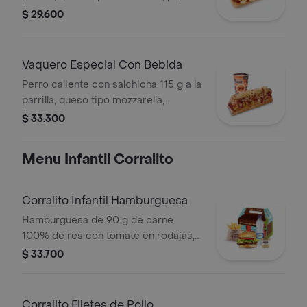
callejera, piña, salsa blanca y salsa de
$ 29.600
tomate en pan perro + bebida pet
Vaquero Especial Con Bebida
Perro caliente con salchicha 115 g a la
parrilla, queso tipo mozzarella,
tocineta picada, papa callejera,
$ 33.300
cebolla picada, salsa blanca, salsa de
tomate y mostaza en pan perro +
Menu Infantil Corralito
bebida PET
Corralito Infantil Hamburguesa
Hamburguesa de 90 g de carne
100% de res con tomate en rodajas,
lechuga en julianas, salsa blanca y
$ 33.700
salsa de tomate con papas corral
medianas, bebida y vasito de helado
60 g
Corralito Filetes de Pollo