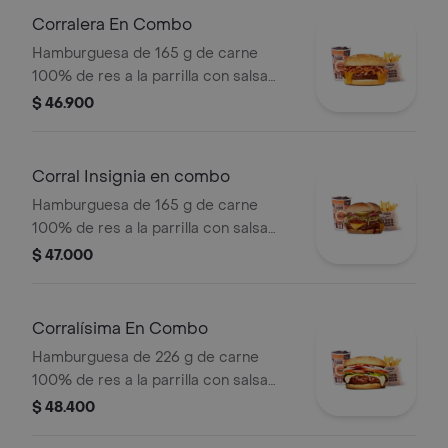
pan papa + papas medianas (Corral o
Corralera En Combo
cascos) + bebida PET
Hamburguesa de 165 g de carne
100% de res a la parrilla con salsa
bbq, tocineta, queso americano,
$ 46.900
cebolla grillé y salsa de tomate +
papas medianas (corral o cascos) +
bebida pet
Corral Insignia en combo
Hamburguesa de 165 g de carne
100% de res a la parrilla con salsa
BBQ, tocineta, queso americano,
$ 47.000
pepinillos, lechuga, tomate, cebolla,
salsa blanca, salsa de tomate y
mostaza en pan papa + papas Corral
Corralísima En Combo
medianas + bebida PET
Hamburguesa de 226 g de carne
100% de res a la parrilla con salsa
bbq, queso mozzarella, tomate,
$ 48.400
cebolla, lechuga y salsas + papas