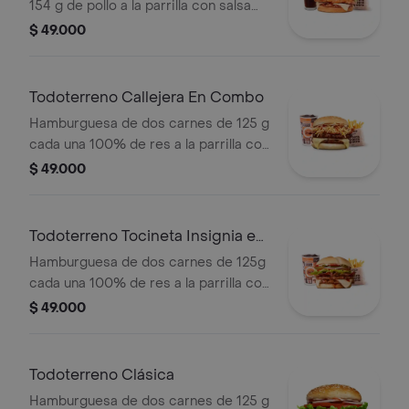
154 g de pollo a la parrilla con salsa
BBQ, tocineta, queso mozzarella,
$ 49.000
pepinillos, lechuga, cebolla y salsa
miel mostaza en pan papa + papas
medianas (Corral o cascos) + bebida
Todoterreno Callejera En Combo
PET
Hamburguesa de dos carnes de 125 g
cada una 100% de res a la parrilla con
salsa bbq, tocineta, queso mozzarella,
$ 49.000
papas callejera y salsas + papas
medianas(corral o cascos) + bebida
Todoterreno Tocineta Insignia en
combo
Hamburguesa de dos carnes de 125g
cada una 100% de res a la parrilla con
salsa BBQ, tocineta, queso
$ 49.000
mozzarella, pepinillos, lechuga,
tomate, cebolla, salsa blanca, salsa de
tomate y mostaza en pan papa +
Todoterreno Clásica
papas Corral medianas + bebida PET
Hamburguesa de dos carnes de 125 g