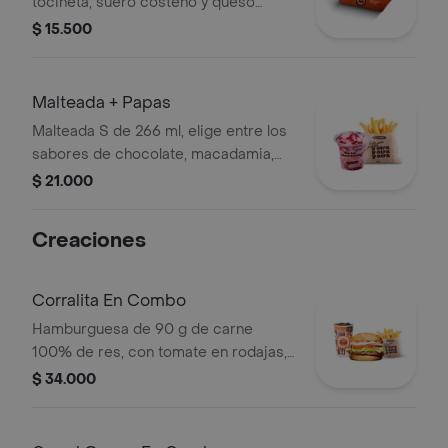
tocineta, suero costeño y queso
cheddar.
$ 15.500
Malteada + Papas
Malteada S de 266 ml, elige entre los
sabores de chocolate, macadamia,
frutos del bosque, vainilla o Café +
$ 21.000
papas medianas. La consistencia de
este producto puede variar debido al
Creaciones
tiempo de entrega.
Corralita En Combo
Hamburguesa de 90 g de carne
100% de res, con tomate en rodajas,
cebolla en rodajas, lechuga, salsa
$ 34.000
blanca y salsa de tomate + papas
medianas (corral o cascos) + bebida
pet