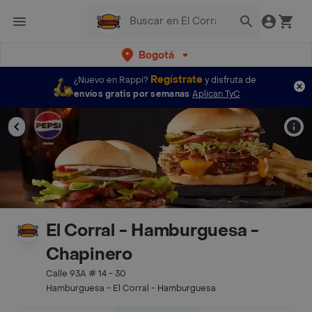
Bogotá
Regístrate
¿Nuevo en Rappi?
y disfruta de
envíos gratis por semanas
Aplican TyC
El Corral - Hamburguesa -
Chapinero
Calle 93A # 14 - 30
Hamburguesa - El Corral - Hamburguesa