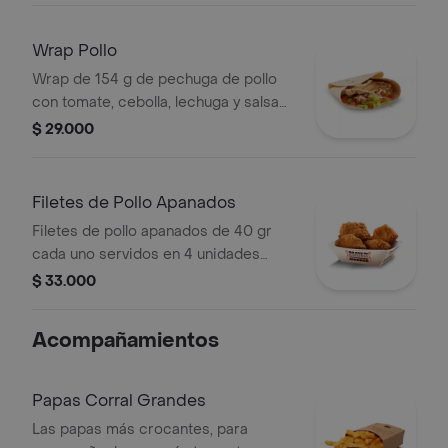
+ bebida PET
Wrap Pollo
Wrap de 154 g de pechuga de pollo
con tomate, cebolla, lechuga y salsa
blanca
$ 29.000
Filetes de Pollo Apanados
Filetes de pollo apanados de 40 gr
cada uno servidos en 4 unidades
acompañados de miel mostaza
$ 33.000
Acompañamientos
Papas Corral Grandes
Las papas más crocantes, para