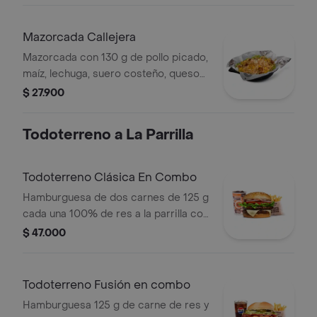
Mazorcada Callejera
Mazorcada con 130 g de pollo picado,
maíz, lechuga, suero costeño, queso
costeño, salsa BBQ, salsa Corral,
$ 27.900
salsa piña y papa callejera.
Todoterreno a La Parrilla
Todoterreno Clásica En Combo
Hamburguesa de dos carnes de 125 g
cada una 100% de res a la parrilla con
salsa bbq, queso mozzarella, lechuga,
$ 47.000
tomate, cebolla y salsas + papas
medianas (corral o cascos) + bebida
Todoterreno Fusión en combo
Hamburguesa 125 g de carne de res y