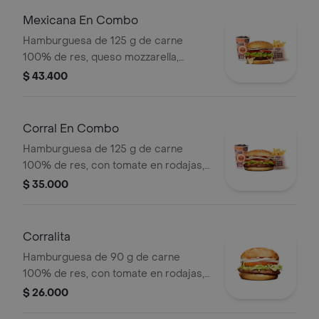
pet
Mexicana En Combo
Hamburguesa de 125 g de carne
100% de res, queso mozzarella,
guacamole, fríjol refrito, tomate,
$ 43.400
cebolla, lechuga y salsa blanca +
papas medianas (corral o cascos) +
bebida pet
Corral En Combo
Hamburguesa de 125 g de carne
100% de res, con tomate en rodajas,
cebolla en rodajas, lechuga y salsas
$ 35.000
en pan ajonjolí + papas medianas
(corral o cascos) + bebida pet.
Corralita
Hamburguesa de 90 g de carne
100% de res, con tomate en rodajas,
cebolla en rodajas, lechuga, salsa
$ 26.000
blanca y salsa de tomate en pan