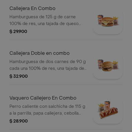
Callejera En Combo
Hamburguesa de 125 g de carne
100% de res, una tajada de queso
tipo mozzarella, papas callejera, salsa
$ 29.900
blanca, salsa de tomate y mostaza en
pan ajonjolí + papas Corral medianas
+ bebida PET
Callejera Doble en combo
Hamburguesa de dos carnes de 90 g
cada una 100% de res, una tajada de
queso tipo mozzarella, papas
$ 32.900
callejera, salsa blanca, salsa de
tomate y mostaza en pan ajonjolí +
papas Corral medianas + bebida PET
Vaquero Callejero En Combo
Perro caliente con salchicha de 115 g
a la parrilla, papa callejera, cebolla
picada, salsa blanca, salsa de tomate
$ 28.900
y mostaza en pan perro + papas