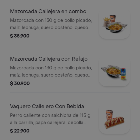
medianas (Corral o cascos) + bebida
PET
Mazorcada Callejera en combo
Mazorcada con 130 g de pollo picado,
maíz, lechuga, suero costeño, queso
costeño, salsa BBQ, salsa Corral,
$ 35.900
salsa piña y papa callejera. + papas
Corral medianas + bebida PET
Mazorcada Callejera con Refajo
Mazorcada con 130 g de pollo picado,
maíz, lechuga, suero costeño, queso
costeño, salsa BBQ, salsa Corral,
$ 30.900
salsa piña y papa callejera. + Refajo
en lata
Vaquero Callejero Con Bebida
Perro caliente con salchicha de 115 g
a la parrilla, papa callejera, cebolla
picada, salsa blanca, salsa de tomate
$ 22.900
y mostaza en pan perro + bebida PET