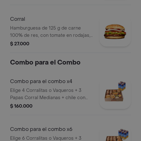
grillé, tomate en rodajas, lechuga,
salsa blanca y salsa de tomate
Corral
Hamburguesa de 125 g de carne
100% de res, con tomate en rodajas,
cebolla en rodajas, lechuga, salsa
$ 27.000
blanca, salsa de tomate y mostaza en
pan ajonjolí
Combo para el Combo
Combo para el combo x4
Elige 4 Corralitas o Vaqueros + 3
Papas Corral Medianas + chile con
carne, guacamole, queso cheddar,
$ 160.000
tocineta y suero + 4 bebidas (Refajo
Andina o Colombiana).
Combo para el combo x6
Elige 6 Corralitas o Vaqueros + 3