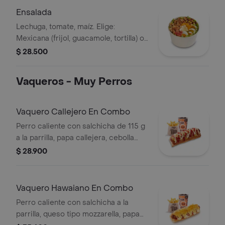
alimentos de origen animal) + papas
Ensalada
medianas + bebida PET
Lechuga, tomate, maíz. Elige:
Mexicana (frijol, guacamole, tortilla) o
Campestre (quesos, huevo, pepinillos)
$ 28.500
+ aderezo y adiciona la proteína que
prefieras (puede tener trazas de
Vaqueros - Muy Perros
alimentos de origen animal)
Vaquero Callejero En Combo
Perro caliente con salchicha de 115 g
a la parrilla, papa callejera, cebolla
picada, salsa blanca, salsa de tomate
$ 28.900
y mostaza en pan perro + papas
medianas (Corral o cascos) + bebida
PET
Vaquero Hawaiano En Combo
Perro caliente con salchicha a la
parrilla, queso tipo mozzarella, papa