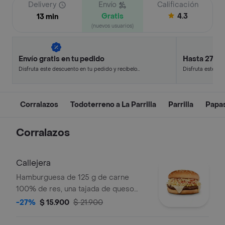
Delivery
Envío
Calificación
Gratis
4.3
13 min
(nuevos usuarios)
Envío gratis en tu pedido
Hasta 27% 
Disfruta este descuento en tu pedido y recíbelo
Disfruta este de
en minutos.
en minutos.
Corralazos
Todoterreno a La Parrilla
Parrilla
Papa
Corralazos
Callejera
Hamburguesa de 125 g de carne
100% de res, una tajada de queso
tipo mozzarella, papas callejera, salsa
-27%
$ 15.900
$ 21.900
blanca, salsa de tomate y mostaza en
pan ajonjolí