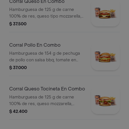
Corral Queso En Combo
Hamburguesa de 125 g de carne
100% de res, queso tipo mozzarella,
tomate en rodajas, cebolla en rodajas,
$ 37.500
lechuga y salsas + papas medianas
(corral o cascos) + bebida pet
Corral Pollo En Combo
Hamburguesa de 154 g de pechuga
de pollo con salsa bbq, tomate en
rodajas, cebolla en rodajas, lechuga y
$ 37.000
salsa blanca + papas medianas (corral
o cascos) + bebida pet
Corral Queso Tocineta En Combo
Hamburguesa de 125 g de carne
100% de res, queso mozzarella,
tocineta, tomate en rodajas, cebolla
$ 42.400
en rodajas, lechuga fresca y salsas +
papas medianas (corral o cascos) +