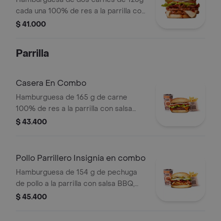
cada una 100% de res a la parrilla con
salsa BBQ, tocineta, queso
$ 41.000
mozzarella, pepinillos, lechuga,
tomate, cebolla, salsa blanca, salsa de
Parrilla
tomate y mostaza en pan papa
Casera En Combo
Hamburguesa de 165 g de carne
100% de res a la parrilla con salsa
bbq, queso americano, cebolla,
$ 43.400
tomate, lechuga y salsas en pan
ajonjolí + papas medianas (corral o
cascos) + bebida
Pollo Parrillero Insignia en combo
Hamburguesa de 154 g de pechuga
de pollo a la parrilla con salsa BBQ,
tocineta, una tajada de queso tipo
$ 45.400
mozzarella, pepinillos, cebolla en
rodajas, lechuga y miel mostaza en