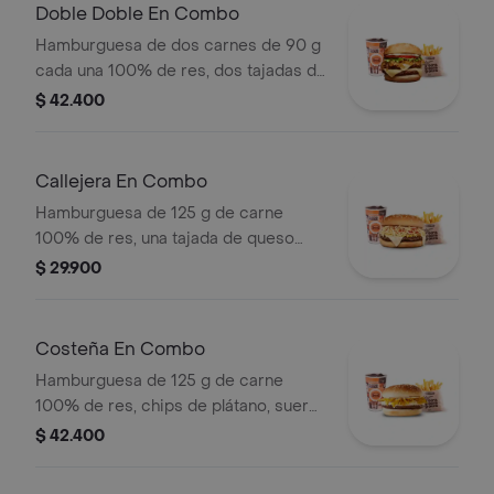
bebida
Doble Doble En Combo
Hamburguesa de dos carnes de 90 g
cada una 100% de res, dos tajadas de
queso tipo mozzarella, cebolla grillé,
$ 42.400
tomate, lechuga y salsa blanca en pan
ajonjolí + papas medianas (Corral o
cascos) + bebida PET
Callejera En Combo
Hamburguesa de 125 g de carne
100% de res, una tajada de queso
tipo mozzarella, papas callejera, salsa
$ 29.900
blanca, salsa de tomate y mostaza en
pan ajonjolí + papas Corral medianas
+ bebida PET
Costeña En Combo
Hamburguesa de 125 g de carne
100% de res, chips de plátano, suero,
queso costeño rallado y salsa blanca
$ 42.400
en pan ajonjolí + papas medianas
(corral o cascos) + bebida pet