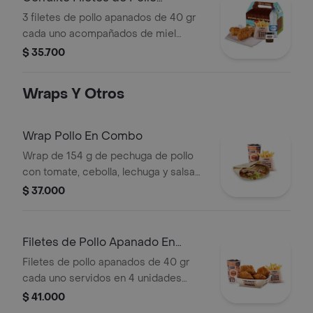
Apanados
3 filetes de pollo apanados de 40 gr
cada uno acompañados de miel
mostaza con papas Corral medianas,
$ 35.700
bebida y vasito de helado 60 g
Wraps Y Otros
Wrap Pollo En Combo
Wrap de 154 g de pechuga de pollo
con tomate, cebolla, lechuga y salsa
blanca + papas medianas (corral o en
$ 37.000
cascos) + bebida pet
Filetes de Pollo Apanado En
Combo
Filetes de pollo apanados de 40 gr
cada uno servidos en 4 unidades
acompañados de miel mostaza +
$ 41.000
papas medianas (Corral o en cascos)