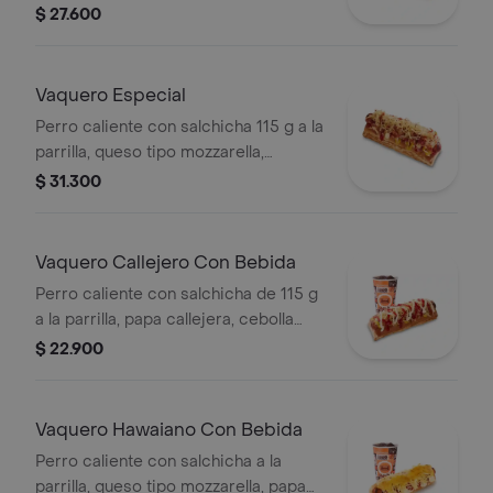
callejera, piña, salsa blanca y salsa de
$ 27.600
tomate en pan perro
Vaquero Especial
Perro caliente con salchicha 115 g a la
parrilla, queso tipo mozzarella,
tocineta picada, papa callejera,
$ 31.300
cebolla picada, salsa blanca, salsa de
tomate y mostaza en pan perro
Vaquero Callejero Con Bebida
Perro caliente con salchicha de 115 g
a la parrilla, papa callejera, cebolla
picada, salsa blanca, salsa de tomate
$ 22.900
y mostaza en pan perro + bebida PET
Vaquero Hawaiano Con Bebida
Perro caliente con salchicha a la
parrilla, queso tipo mozzarella, papa