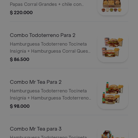
Papas Corral Grandes + chile con
carne, guacamole, queso cheddar,
$ 220.000
tocineta y suero + 6 bebidas (Refajo
Andina o Colombiana).
Combo Todoterreno Para 2
Hamburguesa Todoterreno Tocineta
Insignia + Hamburguesa Corral Queso
+ 2 papas grandes + 2 bebidas
$ 86.500
Combo Mr Tea Para 2
Hamburguesa Todoterreno Tocineta
Insignia + Hamburguesa Todoterreno
Callejera + 2 papas grandes + 2 Mr
$ 98.000
Tea sabor a limón
Combo Mr Tea para 3
Hamburguesa Todoterreno Tocineta