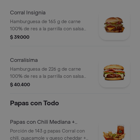
de tomate en pan ajonjolí
Corral Insignia
Hamburguesa de 165 g de carne
100% de res a la parrilla con salsa
BBQ, tocineta, queso americano,
$ 39.000
pepinillos, lechuga, tomate, cebolla,
salsa blanca, salsa de tomate y
mostaza en pan papa
Corralísima
Hamburguesa de 226 g de carne
100% de res a la parrilla con salsa
bbq, queso mozzarella, tomate en
$ 40.400
rodajas, cebolla en rodajas, lechuga,
salsa blanca, salsa de tomate y
Papas con Todo
mostaza
Papas con Chili Mediana +
bebida
Porción de 143 g papas Corral con
chili, guacamole y queso cheddar +