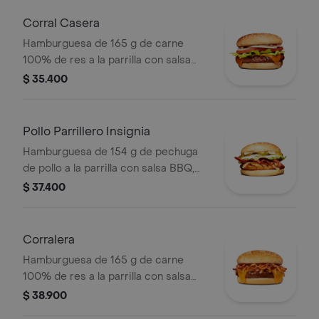
medianas (corral o cascos) + bebida
pet
Corral Casera
Hamburguesa de 165 g de carne
100% de res a la parrilla con salsa
bbq, queso americano, cebolla en
$ 35.400
rodajas, tomate en rodajas, lechuga y
salsas en pan ajonjolí
Pollo Parrillero Insignia
Hamburguesa de 154 g de pechuga
de pollo a la parrilla con salsa BBQ,
tocineta, una tajada de queso tipo
$ 37.400
mozzarella, pepinillos, cebolla en
rodajas, lechuga y miel mostaza en
pan papa
Corralera
Hamburguesa de 165 g de carne
100% de res a la parrilla con salsa
bbq, tocineta, una tajada de queso
$ 38.900
tipo americano, cebolla grillé y salsa