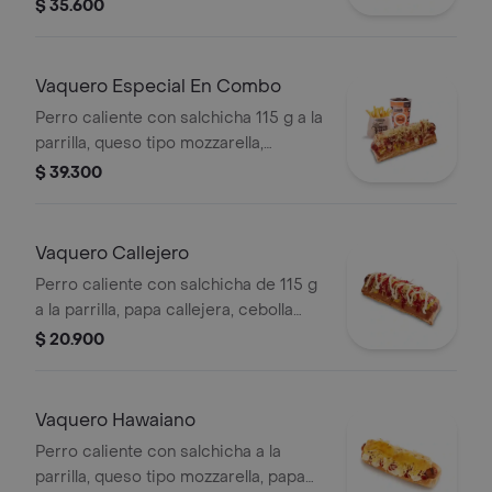
callejera, piña y salsas en pan perro +
$ 35.600
papas medianas (corral o en cascos)
+ bebida pet
Vaquero Especial En Combo
Perro caliente con salchicha 115 g a la
parrilla, queso tipo mozzarella,
tocineta picada, papa callejera,
$ 39.300
cebolla picada, salsa blanca, salsa de
tomate y mostaza en pan perro +
papas medianas (Corral o en cascos)
Vaquero Callejero
+ bebida PET
Perro caliente con salchicha de 115 g
a la parrilla, papa callejera, cebolla
picada, salsa blanca, salsa de tomate
$ 20.900
y mostaza en pan perro
Vaquero Hawaiano
Perro caliente con salchicha a la
parrilla, queso tipo mozzarella, papa