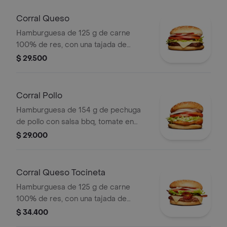
ajonjolí
Corral Queso
Hamburguesa de 125 g de carne
100% de res, con una tajada de
queso tipo mozzarella, tomate en
$ 29.500
rodajas, cebolla en rodajas, lechuga,
salsa blanca, salsa de tomate y
mostaza
Corral Pollo
Hamburguesa de 154 g de pechuga
de pollo con salsa bbq, tomate en
rodajas, cebolla en rodajas, lechuga y
$ 29.000
salsa blanca en pan ajonjolí
Corral Queso Tocineta
Hamburguesa de 125 g de carne
100% de res, con una tajada de
queso tipo mozzarella, tocineta,
$ 34.400
tomate en rodajas, cebolla en rodajas,