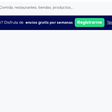
Registrarme
i?
Disfruta de
envíos gratis por semanas
Té