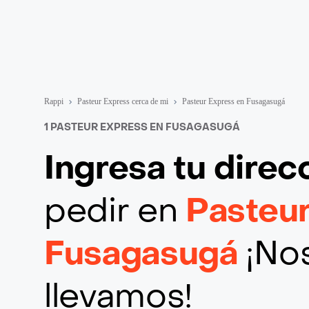
Rappi
Pasteur Express cerca de mi
Pasteur Express en Fusagasugá
1 PASTEUR EXPRESS EN FUSAGASUGÁ
Ingresa tu direc
pedir en
Pasteu
Fusagasugá
¡Nos
llevamos!