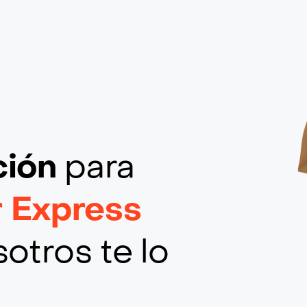
ción
para
r Express
otros te lo