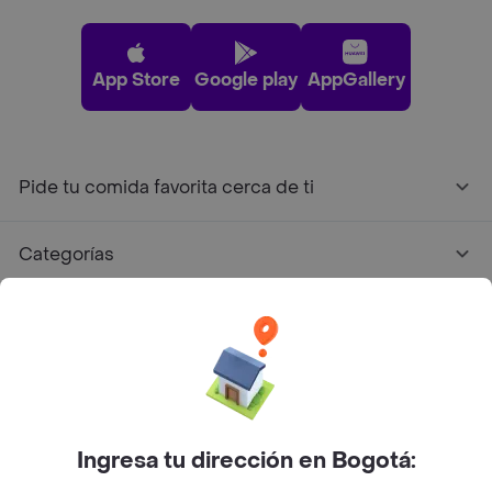
App Store
Google play
AppGallery
Pide tu comida favorita cerca de ti
Categorías
Únete a Rappi
Sobre Rappi
Facebook
Twitter
Instagram
Ingresa tu dirección en Bogotá: