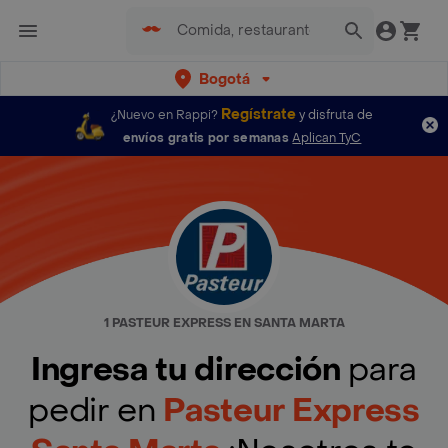
Bogotá
Regístrate
¿Nuevo en Rappi?
y disfruta de
envíos gratis por semanas
Aplican TyC
1 PASTEUR EXPRESS EN SANTA MARTA
Ingresa tu dirección
para
pedir en
Pasteur Express