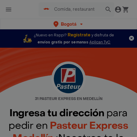
Bogotá
Regístrate
¿Nuevo en Rappi?
y disfruta de
envíos gratis por semanas
Aplican TyC
31 PASTEUR EXPRESS EN MEDELLÍN
Ingresa tu dirección
para
pedir en
Pasteur Express