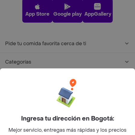
App Store
Google play
AppGallery
Pide tu comida favorita cerca de ti
Categorías
Únete a Rappi
Sobre Rappi
Facebook
Twitter
Instagram
Ingresa tu dirección en Bogotá:
Mejor servicio, entregas más rápidas y los precios
©
2026
Rappi Inc. All rights reserved.