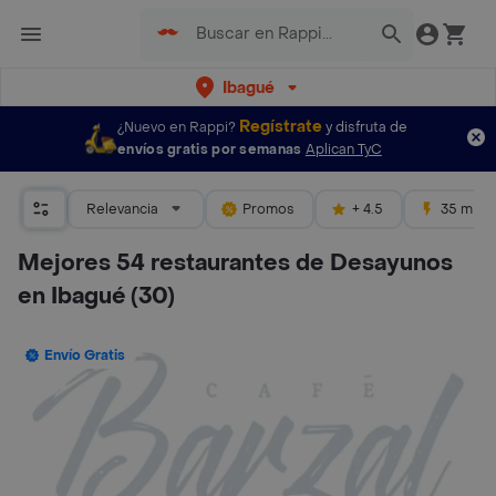
Ibagué
Regístrate
¿Nuevo en Rappi?
y disfruta de
envíos gratis por semanas
Aplican TyC
Relevancia
Promos
+ 4.5
35 mins
Mejores 54 restaurantes de Desayunos
en Ibagué
(30)
Envío Gratis