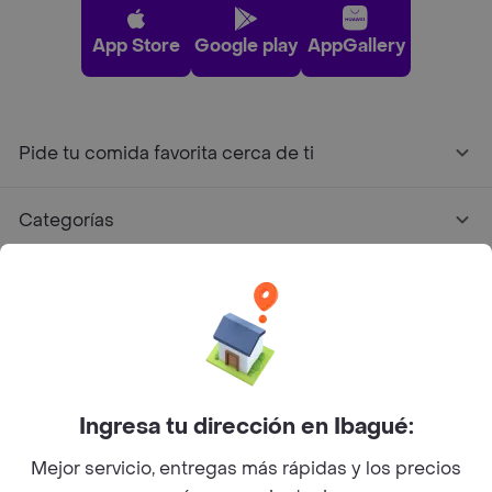
App Store
Google play
AppGallery
Pide tu comida favorita cerca de ti
Categorías
Únete a Rappi
Sobre Rappi
Facebook
Twitter
Instagram
Ingresa tu dirección en Ibagué:
Mejor servicio, entregas más rápidas y los precios
©
2026
Rappi Inc. All rights reserved.