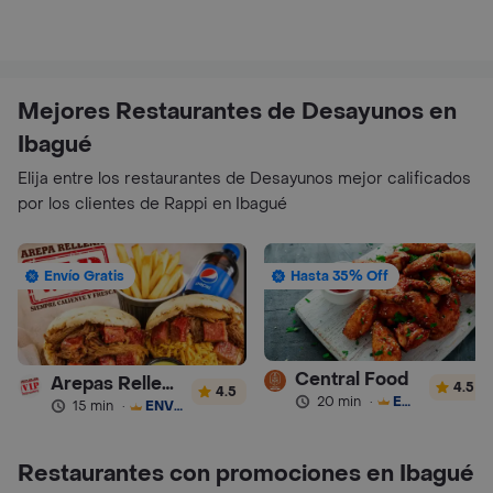
Mejores Restaurantes de Desayunos en
Ibagué
Elija entre los restaurantes de Desayunos mejor calificados
por los clientes de Rappi en Ibagué
Envío Gratis
Hasta 35% Off
Central Food
Arepas Rellenas Vip
4.5
4.5
20 min
·
ENVÍO GRATIS
15 min
·
ENVÍO GRATIS
Restaurantes con promociones en Ibagué