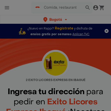
Bogotá
Regístrate
¿Nuevo en Rappi?
y disfruta de
envíos gratis por semanas
Aplican TyC
2 EXITO LICORES EXPRESS EN IBAGUÉ
Ingresa tu dirección
para
pedir en
Exito Licores