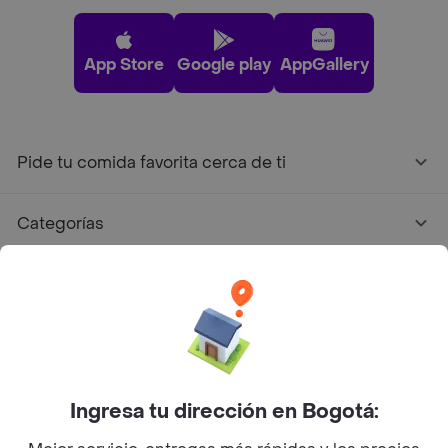
App Store
Google play
AppGallery
Pide tu comida favorita cerca de ti
Categorías
Únete a Rappi
Sobre Rappi
Facebook
Twitter
Instagram
Ingresa tu dirección en Bogotá: