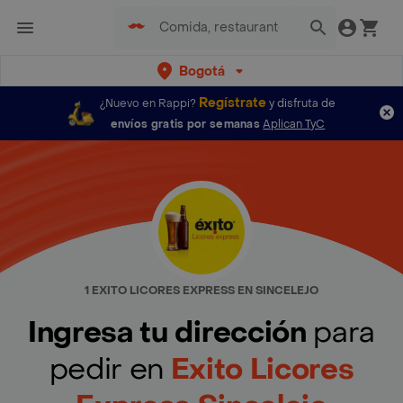
Bogotá
Regístrate
¿Nuevo en Rappi?
y disfruta de
envíos gratis por semanas
Aplican TyC
1 EXITO LICORES EXPRESS EN SINCELEJO
Ingresa tu dirección
para
pedir en
Exito Licores