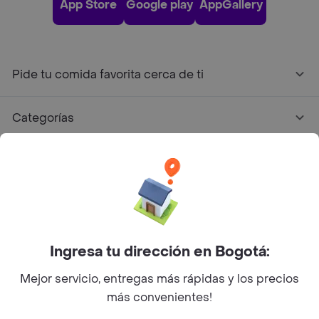
App Store
Google play
AppGallery
Pide tu comida favorita cerca de ti
Categorías
Únete a Rappi
Sobre Rappi
Facebook
Twitter
Instagram
Ingresa tu dirección en Bogotá:
Mejor servicio, entregas más rápidas y los precios
©
2026
Rappi Inc. All rights reserved.
más convenientes!