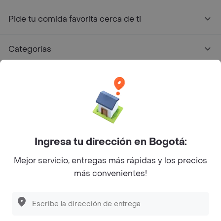
Pide tu comida favorita cerca de ti
Categorías
Únete a Rappi
Sobre Rappi
Facebook
Twitter
Instagram
Ingresa tu dirección en Bogotá:
Mejor servicio, entregas más rápidas y los precios
©
2026
Rappi Inc. All rights reserved.
más convenientes!
Descubre las
PROMOCIONES
que tenemos
para ti
Rappi S.A.S. --- NIT 900.843.898-9 --- Calle 63 # 16A-02