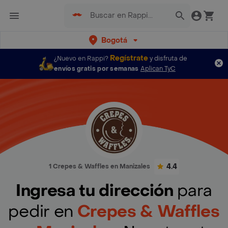
Bogotá
Regístrate
¿Nuevo en Rappi?
y disfruta de
envíos gratis por semanas
Aplican TyC
4.4
1 Crepes & Waffles en Manizales
Ingresa tu dirección
para
pedir en
Crepes & Waffles