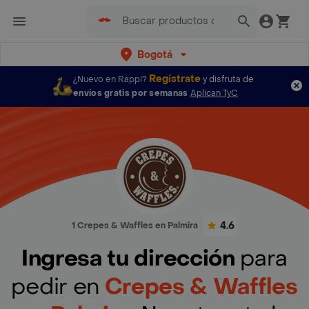
Bogotá
Regístrate
¿Nuevo en Rappi?
y disfruta de
envíos gratis por semanas
Aplican TyC
4.6
1 Crepes & Waffles en Palmira
Ingresa tu dirección
para
pedir en
Crepes & Waffles