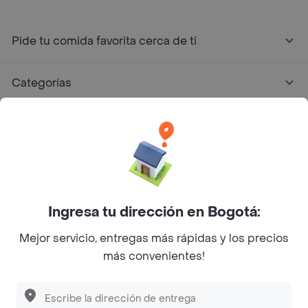
Pide tu comida favorita cerca de ti
Categorías
Únete a Rappi
Sobre Rappi
Facebook
Twitter
Instagram
Ingresa tu dirección en Bogotá:
Mejor servicio, entregas más rápidas y los precios
©
2026
Rappi Inc. All rights reserved.
más convenientes!
Descubre las
PROMOCIONES
que tenemos
para ti