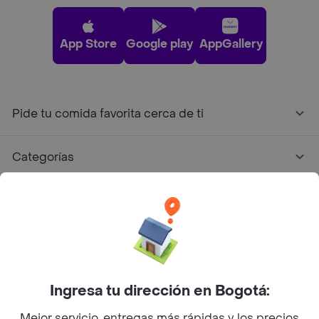
App Store
Google play
AppGallery
Pide tu comida favorita cerca de ti
Categorías
Únete a Rappi
Sobre Rappi
Facebook
Twitter
Instagram
Ingresa tu dirección en Bogotá:
Mejor servicio, entregas más rápidas y los precios