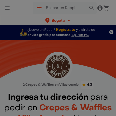
Bogotá
Regístrate
¿Nuevo en Rappi?
y disfruta de
envíos gratis por semanas
Aplican TyC
4.3
2 Crepes & Waffles en Villavicencio
Ingresa tu dirección
para
pedir en
Crepes & Waffles