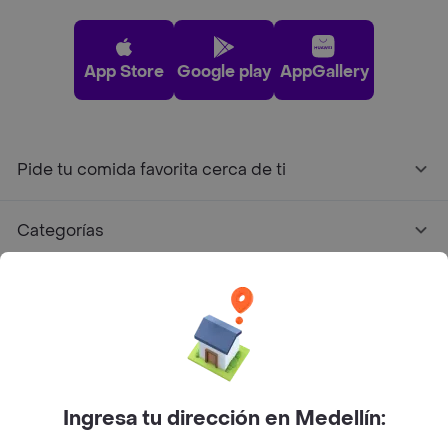
App Store
Google play
AppGallery
Pide tu comida favorita cerca de ti
Categorías
Únete a Rappi
Sobre Rappi
Facebook
Twitter
Instagram
Ingresa tu dirección en Medellín: