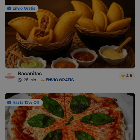
Envío Gratis
Bacanitas
4.8
25 min
·
ENVÍO GRATIS
Hasta 15% Off