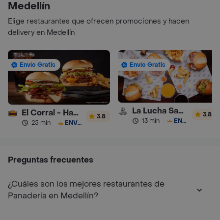
Medellín
Elige restaurantes que ofrecen promociones y hacen
delivery en Medellín
Envío Gratis
Envío Gratis
La Lucha Sanguchería
El Corral - Hamburguesa
3.8
3.8
13 min
·
ENVÍO GRATIS
25 min
·
ENVÍO GRATIS
Preguntas frecuentes
¿Cuáles son los mejores restaurantes de
Panadería en Medellín?