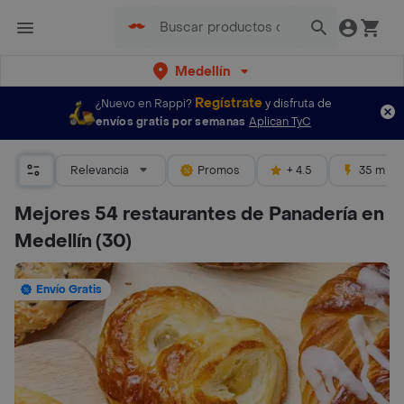
Medellín
Regístrate
¿Nuevo en Rappi?
y disfruta de
envíos gratis por semanas
Aplican TyC
Relevancia
Promos
+ 4.5
35 mins
Mejores 54 restaurantes de Panadería en
Medellín
(30)
Envío Gratis